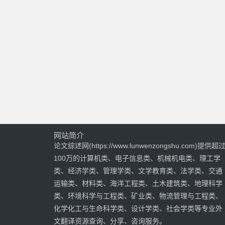
网站简介
论文综述网(https://www.lunwenzongshu.com)提供超
100万的计算机类、电子信息类、机械机电类、理工学
类、经济学类、管理学类、文学教育类、法学类、交通
运输类、材料类、海洋工程类、土木建筑类、地理科学
类、环境科学与工程类、矿业类、物流管理与工程类、
化学化工与生命科学类、设计学类、社会学类等专业外
文翻译资源查询、分享、咨询服务。