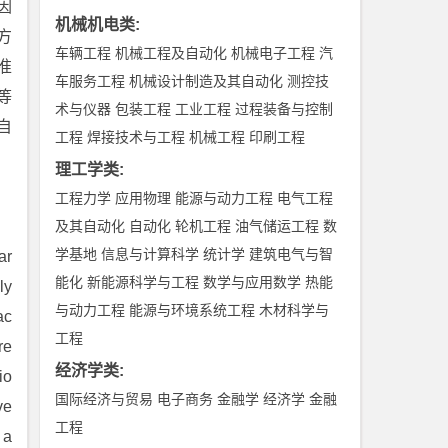
因
机械机电类
:
方
车辆工程
机械工程及自动化
机械电子工程
汽
准
车服务工程
机械设计制造及其自动化
测控技
等
术与仪器
包装工程
工业工程
过程装备与控制
自
工程
焊接技术与工程
机械工程
印刷工程
理工学类
:
工程力学
应用物理
能源与动力工程
电气工程
及其自动化
自动化
轮机工程
油气储运工程
数
学基地
信息与计算科学
统计学
建筑电气与智
ar
能化
新能源科学与工程
数学与应用数学
热能
ly
与动力工程
能源与环境系统工程
木材科学与
ac
工程
re
经济学类
:
io
国际经济与贸易
电子商务
金融学
经济学
金融
ve
工程
 a