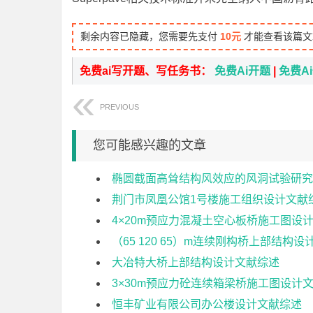
剩余内容已隐藏，您需要先支付
10元
才能查看该篇文
免费ai写开题、写任务书：
免费Ai开题
|
免费A
PREVIOUS
您可能感兴趣的文章
椭圆截面高耸结构风效应的风洞试验研究
荆门市凤凰公馆1号楼施工组织设计文献
4×20m预应力混凝土空心板桥施工图设
（65 120 65）m连续刚构桥上部结构
大冶特大桥上部结构设计文献综述
3×30m预应力砼连续箱梁桥施工图设计
恒丰矿业有限公司办公楼设计文献综述