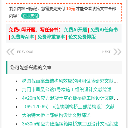
剩余内容已隐藏，您需要先支付
10元
才能查看该篇文章全部
内容！
立即支付
免费ai写开题、写任务书：
免费Ai开题
|
免费Ai任务书
|
免费降AI率
|
免费降重复率
|
论文免费排版
PREVIOUS
NEXT
您可能感兴趣的文章
椭圆截面高耸结构风效应的风洞试验研究文献综述
荆门市凤凰公馆1号楼施工组织设计文献综述
4×20m预应力混凝土空心板桥施工图设计文献综述
（65 120 65）m连续刚构桥上部结构设计文献综述
大冶特大桥上部结构设计文献综述
3×30m预应力砼连续箱梁桥施工图设计文献综述