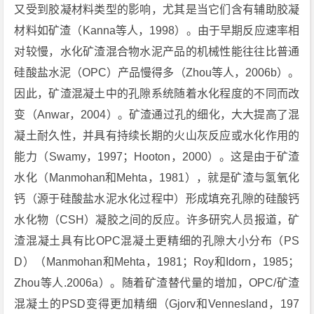
又受到胶凝材料类型的影响，尤其是当它们含有辅助胶凝
材料如矿渣（Kanna等人，1998）。由于早期反应速率相
对较慢，水化矿渣混合物水泥产品的机械性能往往比普通
硅酸盐水泥（OPC）产品慢得多（Zhou等人，2006b）。
因此，矿渣混凝土中的孔隙系统随着水化程度的不同而改
变（Anwar，2004）。矿渣通过孔的细化，大大提高了混
凝土耐久性，并具有持续长期的火山灰反应或水化作用的
能力（Swamy，1997；Hooton，2000）。这是由于矿渣
水化（Manmohan和Mehta，1981），就是矿渣与氢氧化
钙（源于硅酸盐水泥水化过程中）形成填充孔隙的硅酸钙
水化物（CSH）凝胶之间的反应。许多研究人员报道，矿
渣混凝土具有比OPC混凝土更精细的孔隙大小分布（PS
D）（Manmohan和Mehta，1981；Roy和Idorn，1985；
Zhou等人.2006a）。随着矿渣替代量的增加，OPC/矿渣
混凝土的PSD变得更加精细（Gjorv和Vennesland，197