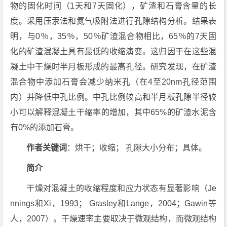
物的固化时间（1天和7天固化），矿渣和石膏含量的长
度。采用压汞法和氮气吸附法进行孔隙结构分析。结果表
明，与0％，35％，50％矿渣混合物相比，65％的7天固
化的矿渣混凝土具有最低的收缩演变。这归因于在这些混
凝土中干燥时半月板形成的最高孔径。研究发现，在矿渣
混合物中添加石膏会减少纳米孔（在4至20nm孔径范围
内）并降低中孔比例。中孔比例较高和半月板孔隙半径较
小可以解释混凝土干缩率的增加，其中65%的矿渣水泥含
有0%的添加石膏。
作者关键词
：烘干；收缩； 孔隙大小分布；具体。
简介
干燥对混凝土的收缩程度和应力状态有显著影响（Je
nnings和Xi，1993； Grasley和Lange，2004；Gawin等
人，2007）。干燥速率主要取决于微观结构，而微观结构