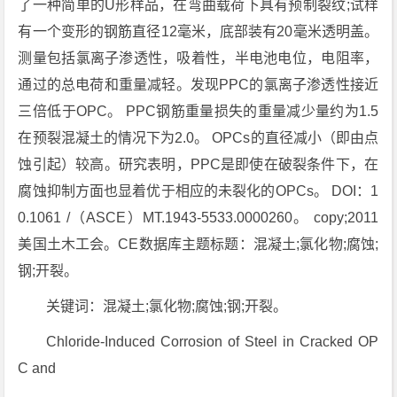
了一种简单的U形样品，在弯曲载荷下具有预制裂纹;试样
有一个变形的钢筋直径12毫米，底部装有20毫米透明盖。
测量包括氯离子渗透性，吸着性，半电池电位，电阻率，
通过的总电荷和重量减轻。发现PPC的氯离子渗透性接近
三倍低于OPC。 PPC钢筋重量损失的重量减少量约为1.5
在预裂混凝土的情况下为2.0。 OPCs的直径减小（即由点
蚀引起）较高。研究表明，PPC是即使在破裂条件下，在
腐蚀抑制方面也显着优于相应的未裂化的OPCs。 DOI：1
0.1061 /（ASCE）MT.1943-5533.0000260。 copy;2011
美国土木工会。CE数据库主题标题：混凝土;氯化物;腐蚀;
钢;开裂。
关键词：混凝土;氯化物;腐蚀;钢;开裂。
Chloride-Induced Corrosion of Steel in Cracked OP
C and