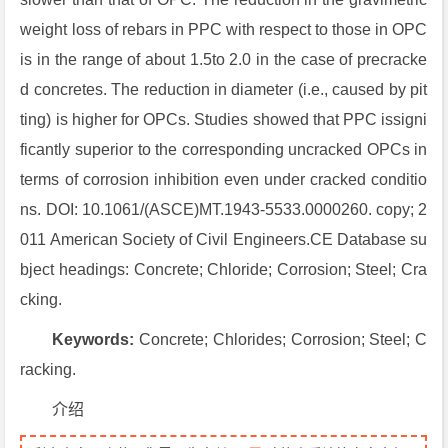
weight loss of rebars in PPC with respect to those in OPC
is in the range of about 1.5to 2.0 in the case of precracke
d concretes. The reduction in diameter (i.e., caused by pit
ting) is higher for OPCs. Studies showed that PPC issigni
ficantly superior to the corresponding uncracked OPCs in
terms of corrosion inhibition even under cracked conditio
ns. DOI: 10.1061/(ASCE)MT.1943-5533.0000260. copy; 2
011 American Society of Civil Engineers.CE Database su
bject headings: Concrete; Chloride; Corrosion; Steel; Cra
cking.
Keywords:
Concrete; Chlorides; Corrosion; Steel; C
racking.
介绍