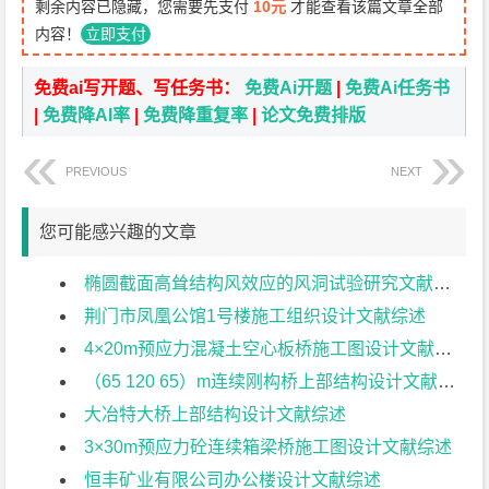
剩余内容已隐藏，您需要先支付
10元
才能查看该篇文章全部
内容！
立即支付
免费ai写开题、写任务书：
免费Ai开题
|
免费Ai任务书
|
免费降AI率
|
免费降重复率
|
论文免费排版
PREVIOUS
NEXT
您可能感兴趣的文章
椭圆截面高耸结构风效应的风洞试验研究文献综述
荆门市凤凰公馆1号楼施工组织设计文献综述
4×20m预应力混凝土空心板桥施工图设计文献综述
（65 120 65）m连续刚构桥上部结构设计文献综述
大冶特大桥上部结构设计文献综述
3×30m预应力砼连续箱梁桥施工图设计文献综述
恒丰矿业有限公司办公楼设计文献综述