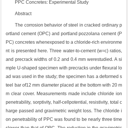
PPC Concretes: Experimental Study
Abstract
The corrosion behavior of steel in cracked ordinary p
ortland cement (OPC) and portland pozzolana cement (P
PC) concretes whenexposed to a chloride-rich environme
nt is presented here. Three water-to-cement (w=c) ratios,
and precrack widths of 0.2 and 0.4 mm werestudied. A si
mple U-shaped specimen with precracks under flexural lo
ad was used in the study; the specimen has a deformed s
teel bar of12 mm diameter placed at the bottom with 20 m
m clear cover. Measurements made include chloride ion
penetrability, sorptivity, half-cellpotential, resistivity, total c
harge passed and gravimetric weight loss. The chloride i
on penetrability of PPC was found to be nearly three time
slower than that of OPC. The reduction in the gravimetric