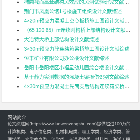
椭圆截面高耸结构风效应的风洞试验研究文献综述
荆门市凤凰公馆1号楼施工组织设计文献综述
4×20m预应力混凝土空心板桥施工图设计文献综述
（65 120 65）m连续刚构桥上部结构设计文献综述
大冶特大桥上部结构设计文献综述
3×30m预应力砼连续箱梁桥施工图设计文献综述
恒丰矿业有限公司办公楼设计文献综述
岳阳市岳阳楼区小福星幼儿园综合楼设计文献综述
基于静力实测数据的混凝土梁损伤识别文献综述
4×30m预应力混凝土先简支后结构连续箱梁桥部分结构设计文献综述
网站简介
论文综述网(https://www.lunwenzongshu.com)提供超过100万的
计算机类、电子信息类、机械机电类、理工学类、经济学类、管
理学类、文学教育类、法学类、交通运输类、材料类、海洋工程