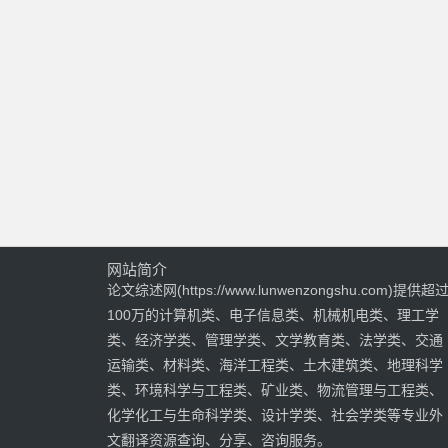
网站简介
论文综述网(https://www.lunwenzongshu.com)提供超
100万的计算机类、电子信息类、机械机电类、理工学
类、经济学类、管理学类、文学教育类、法学类、交通
运输类、材料类、海洋工程类、土木建筑类、地理科学
类、环境科学与工程类、矿业类、物流管理与工程类、
化学化工与生命科学类、设计学类、社会学类等专业外
文翻译资源查询、分享、咨询服务。