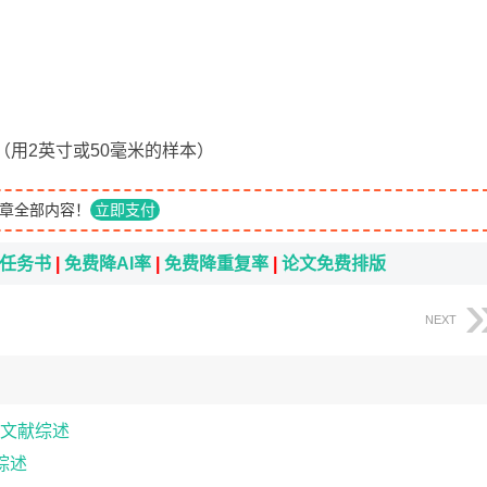
法（用2英寸或50毫米的样本）
章全部内容！
立即支付
i任务书
|
免费降AI率
|
免费降重复率
|
论文免费排版
NEXT
文献综述
综述