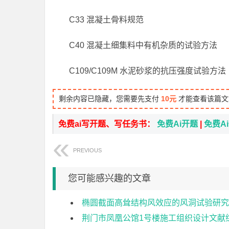
C33 混凝土骨料规范
C40 混凝土细集料中有机杂质的试验方法
C109/C109M 水泥砂浆的抗压强度试验方
剩余内容已隐藏，您需要先支付
10元
才能查看该篇文
免费ai写开题、写任务书：
免费Ai开题
|
免费A
PREVIOUS
您可能感兴趣的文章
椭圆截面高耸结构风效应的风洞试验研究
荆门市凤凰公馆1号楼施工组织设计文献