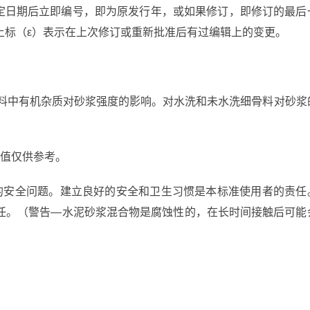
特定日期后立即编号，即为原发行年，或如果修订，即修订的最后
上标（ε）表示在上次修订或重新批准后有过编辑上的变更。
细骨料中有机杂质对砂浆强度的影响。对水洗和未水洗细骨料对砂浆
镑值仅供参考。
关的安全问题。建立良好的安全和卫生习惯是本标准使用者的责任
任。（警告—水泥砂浆混合物是腐蚀性的，在长时间接触后可能