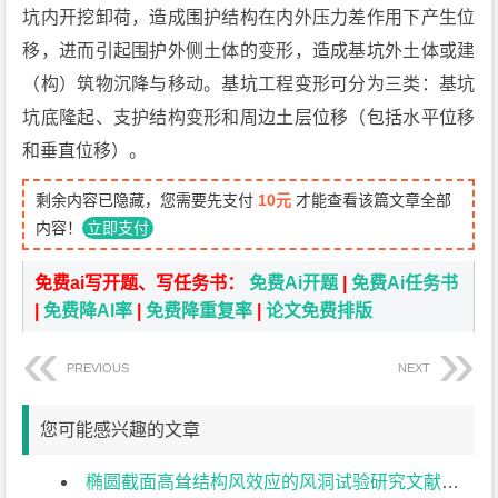
坑内开挖卸荷，造成围护结构在内外压力差作用下产生位
移，进而引起围护外侧土体的变形，造成基坑外土体或建
（构）筑物沉降与移动。基坑工程变形可分为三类：基坑
坑底隆起、支护结构变形和周边土层位移（包括水平位移
和垂直位移）。
剩余内容已隐藏，您需要先支付
10元
才能查看该篇文章全部
内容！
立即支付
免费ai写开题、写任务书：
免费Ai开题
|
免费Ai任务书
|
免费降AI率
|
免费降重复率
|
论文免费排版
PREVIOUS
NEXT
您可能感兴趣的文章
椭圆截面高耸结构风效应的风洞试验研究文献综述