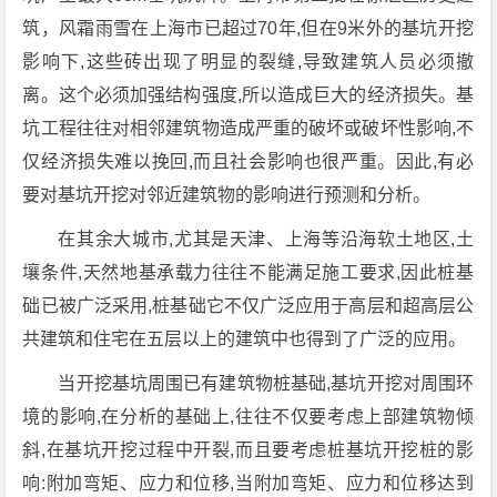
筑，风霜雨雪在上海市已超过70年,但在9米外的基坑开挖
影响下,这些砖出现了明显的裂缝,导致建筑人员必须撤
离。这个必须加强结构强度,所以造成巨大的经济损失。基
坑工程往往对相邻建筑物造成严重的破坏或破坏性影响,不
仅经济损失难以挽回,而且社会影响也很严重。因此,有必
要对基坑开挖对邻近建筑物的影响进行预测和分析。
在其余大城市,尤其是天津、上海等沿海软土地区,土
壤条件,天然地基承载力往往不能满足施工要求,因此桩基
础已被广泛采用,桩基础它不仅广泛应用于高层和超高层公
共建筑和住宅在五层以上的建筑中也得到了广泛的应用。
当开挖基坑周围已有建筑物桩基础,基坑开挖对周围环
境的影响,在分析的基础上,往往不仅要考虑上部建筑物倾
斜,在基坑开挖过程中开裂,而且要考虑桩基坑开挖桩的影
响:附加弯矩、应力和位移,当附加弯矩、应力和位移达到