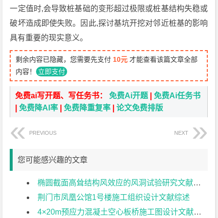
一定值时,会导致桩基础的变形超过极限或桩基结构失稳或
破坏造成即使失败。因此,探讨基坑开挖对邻近桩基的影响
具有重要的现实意义。
剩余内容已隐藏，您需要先支付
10元
才能查看该篇文章全部
内容！
立即支付
免费ai写开题、写任务书：
免费Ai开题
|
免费Ai任务书
|
免费降AI率
|
免费降重复率
|
论文免费排版
PREVIOUS
NEXT
您可能感兴趣的文章
椭圆截面高耸结构风效应的风洞试验研究文献综述
荆门市凤凰公馆1号楼施工组织设计文献综述
4×20m预应力混凝土空心板桥施工图设计文献综述