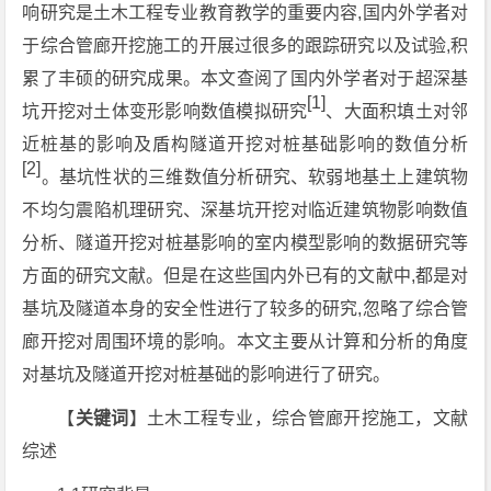
响研究是土木工程专业教育教学的重要内容,国内外学者对
于综合管廊开挖施工的开展过很多的跟踪研究以及试验,积
累了丰硕的研究成果。本文查阅了国内外学者对于超深基
[1]
坑开挖对土体变形影响数值模拟研究
、大面积填土对邻
近桩基的影响及盾构隧道开挖对桩基础影响的数值分析
[2]
。基坑性状的三维数值分析研究、软弱地基土上建筑物
不均匀震陷机理研究、深基坑开挖对临近建筑物影响数值
分析、隧道开挖对桩基影响的室内模型影响的数据研究等
方面的研究文献。但是在这些国内外已有的文献中,都是对
基坑及隧道本身的安全性进行了较多的研究,忽略了综合管
廊开挖对周围环境的影响。本文主要从计算和分析的角度
对基坑及隧道开挖对桩基础的影响进行了研究。
【
关键词
】土木工程专业，综合管廊开挖施工，文献
综述