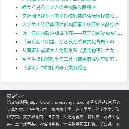
諺から見る日本人の金銭観文献综述
交际翻译视角下中华传统服饰的语际翻译文献综述
大学生传统经典阅读影响因素比较研究文献综述
近十年国内政治翻译研究——基于CiteSpace的可视化分析文献综述
『東京女子図鑑』から見た消費文化背景下の日本都市部女性の尊厳感について文献综述
从葵姬和紫姬之人物形象看《源氏物语》之女性观文献综述
留学生汉语移动学习工具书使用情况调查研究文献综述
《漂木》中的比喻研究文献综述
网站简介
论文综述网(https://www.lunwenzongshu.com)提供超过100万的
计算机类、电子信息类、机械机电类、理工学类、经济学类、管
理学类、文学教育类、法学类、交通运输类、材料类、海洋工程
类、土木建筑类、地理科学类、环境科学与工程类、矿业类、物