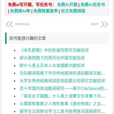
免费ai写开题、写任务书：
免费Ai开题
|
免费Ai任务书
|
免费降AI率
|
免费降重复率
|
论文免费排版
PREVIOUS
NEXT
您可能感兴趣的文章
《丰乳肥臀》中的性描写研究文献综述
郝大维预期下的现代化中国文献综述
諺から見る日本人の金銭観文献综述
交际翻译视角下中华传统服饰的语际翻译文献综述
大学生传统经典阅读影响因素比较研究文献综述
近十年国内政治翻译研究——基于CiteSpace的可视化分析文献综述
『東京女子図鑑』から見た消費文化背景下の日本都市部女性の尊厳感について文献综述
从葵姬和紫姬之人物形象看《源氏物语》之女性观文献综述
留学生汉语移动学习工具书使用情况调查研究文献综述