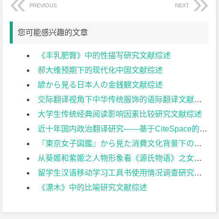
PREVIOUS
NEXT
您可能感兴趣的文章
《丰乳肥臀》中的性描写研究文献综述
郝大维预期下的现代化中国文献综述
諺から見る日本人の金銭観文献综述
交际翻译视角下中华传统服饰的语际翻译文献综述
大学生传统经典阅读影响因素比较研究文献综述
近十年国内政治翻译研究——基于CiteSpace的可视化分析文献综述
『東京女子図鑑』から見た消費文化背景下の日本都市部女性の尊厳感について文献综述
从葵姬和紫姬之人物形象看《源氏物语》之女性观文献综述
留学生汉语移动学习工具书使用情况调查研究文献综述
《漂木》中的比喻研究文献综述