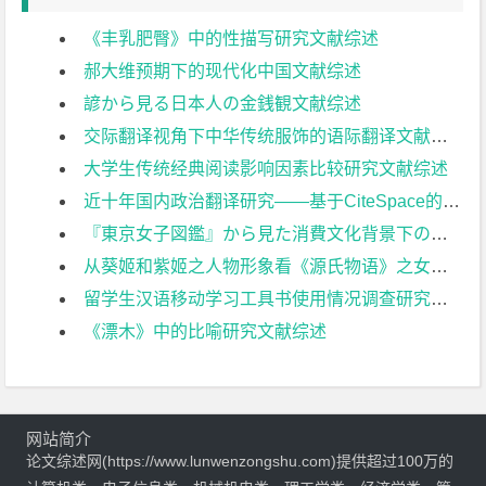
《丰乳肥臀》中的性描写研究文献综述
郝大维预期下的现代化中国文献综述
諺から見る日本人の金銭観文献综述
交际翻译视角下中华传统服饰的语际翻译文献综述
大学生传统经典阅读影响因素比较研究文献综述
近十年国内政治翻译研究——基于CiteSpace的可视化分析文献综述
『東京女子図鑑』から見た消費文化背景下の日本都市部女性の尊厳感について文献综述
从葵姬和紫姬之人物形象看《源氏物语》之女性观文献综述
留学生汉语移动学习工具书使用情况调查研究文献综述
《漂木》中的比喻研究文献综述
网站简介
论文综述网(https://www.lunwenzongshu.com)提供超过100万的