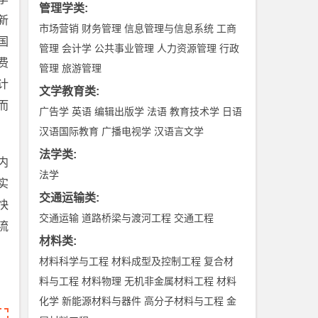
管理学类
:
新
市场营销
财务管理
信息管理与信息系统
工商
国
管理
会计学
公共事业管理
人力资源管理
行政
费
管理
旅游管理
计
文学教育类
:
而
广告学
英语
编辑出版学
法语
教育技术学
日语
汉语国际教育
广播电视学
汉语言文学
法学类
:
内
法学
实
交通运输类
:
快
交通运输
道路桥梁与渡河工程
交通工程
流
材料类
:
材料科学与工程
材料成型及控制工程
复合材
料与工程
材料物理
无机非金属材料工程
材料
化学
新能源材料与器件
高分子材料与工程
金