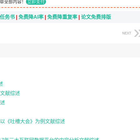
章全部内容！
立即支付
i任务书
|
免费降AI率
|
免费降重复率
|
论文免费排版
NEXT
述
文献综述
述
以《吐槽大会》为例文献综述