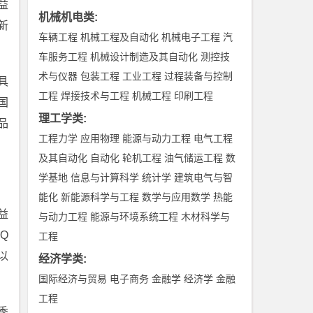
益
机械机电类
:
新
车辆工程
机械工程及自动化
机械电子工程
汽
车服务工程
机械设计制造及其自动化
测控技
术与仪器
包装工程
工业工程
过程装备与控制
具
工程
焊接技术与工程
机械工程
印刷工程
国
理工学类
:
品
工程力学
应用物理
能源与动力工程
电气工程
及其自动化
自动化
轮机工程
油气储运工程
数
学基地
信息与计算科学
统计学
建筑电气与智
能化
新能源科学与工程
数学与应用数学
热能
益
与动力工程
能源与环境系统工程
木材科学与
Q
工程
以
经济学类
:
国际经济与贸易
电子商务
金融学
经济学
金融
工程
季