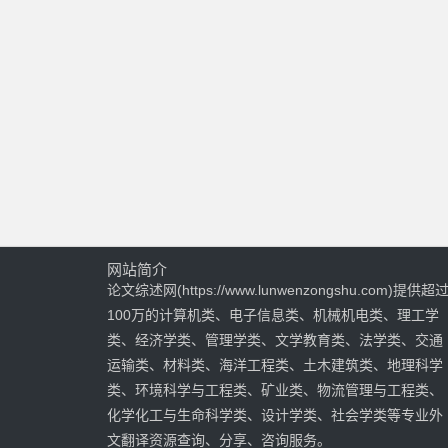
网站简介
论文综述网(https://www.lunwenzongshu.com)提供超
100万的计算机类、电子信息类、机械机电类、理工学
类、经济学类、管理学类、文学教育类、法学类、交通
运输类、材料类、海洋工程类、土木建筑类、地理科学
类、环境科学与工程类、矿业类、物流管理与工程类、
化学化工与生命科学类、设计学类、社会学类等专业外
文翻译资源查询、分享、咨询服务。