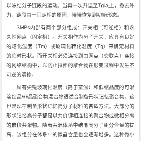
以冻结分子链段的运动。当再一次升温至Tg以上，撤去外
力，链段由于固定相的原因，慢慢恢复到初始形态。
SMPs内部有两个部分组成：开关相（可逆相）和永
久性网点（固定相）。开关相作为分子开关，应具有良好
的熔化温度（Tm）或玻璃化转化温度（Tg）来确定材料
的临时形状。而开关相必须连接到由网点（交联点）连接
的网络结构中，以防止拉伸的聚合物在形变过程中发生不
可逆的滑移。
具有尖锐玻璃化温度（高于室温）和低结晶度的可混
溶结晶/非晶聚合物混合物很适合制备形状记忆聚合物，这
也是现在制备形状记忆高分子材料的普适方法。大部分的
形状记忆高分子都是以共价键相连接的聚合物或微相分离
的嵌段共聚物。随着共混体系中结晶高分子组分含量的提
高，该组分在体系中的微晶含量也会逐渐增多。这种微小