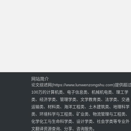
网站简介
论文综述网(https://www.lunwenzongshu.com)提供超
100万的计算机类、电子信息类、机械机电类、理工学
类、经济学类、管理学类、文学教育类、法学类、交通
运输类、材料类、海洋工程类、土木建筑类、地理科学
类、环境科学与工程类、矿业类、物流管理与工程类、
化学化工与生命科学类、设计学类、社会学类等专业外
文翻译资源查询、分享、咨询服务。