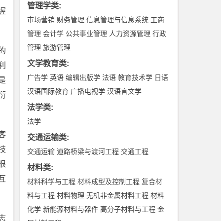
管理学类
:
握
市场营销
财务管理
信息管理与信息系统
工商
管理
会计学
公共事业管理
人力资源管理
行政
管理
旅游管理
的
文学教育类
:
利
广告学
英语
编辑出版学
法语
教育技术学
日语
是
汉语国际教育
广播电视学
汉语言文学
衍
法学类
:
法学
客
交通运输类
:
技
交通运输
道路桥梁与渡河工程
交通工程
根
材料类
:
互
材料科学与工程
材料成型及控制工程
复合材
料与工程
材料物理
无机非金属材料工程
材料
化学
新能源材料与器件
高分子材料与工程
金
志