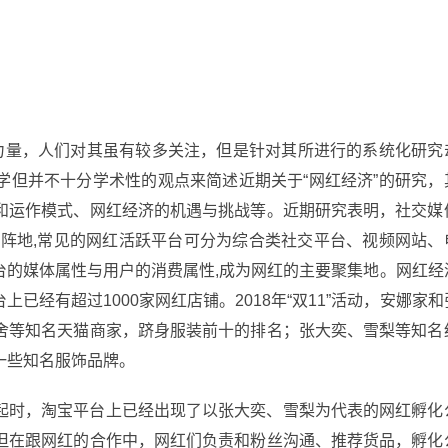
生力量，人们对其虽有较多关注，但是针对其所进行的系统化研究
学但并不十分学术性的观点来简述近期关于“网红经济”的研究，
和运作模式、网红经济的机遇与挑战等。近期研究表明，社交媒
主阵地,常见的网红活跃平台可分为综合类社交平台、视频网站、
台的媒体属性与用户的消费属性,成为网红的主要聚集地。网红经
经有超过1000家网红店铺。2018年“双11”活动，安娜家和
舍等知名天猫商家，跻身服装前十的排名；张大奕、雪梨等知名
一些知名服饰品牌。
起时，淘宝平台上已经出现了以张大奕、雪梨为代表的网红孵化
但在跟网红的合作中，网红们负责和粉丝沟通、推荐货品，孵化