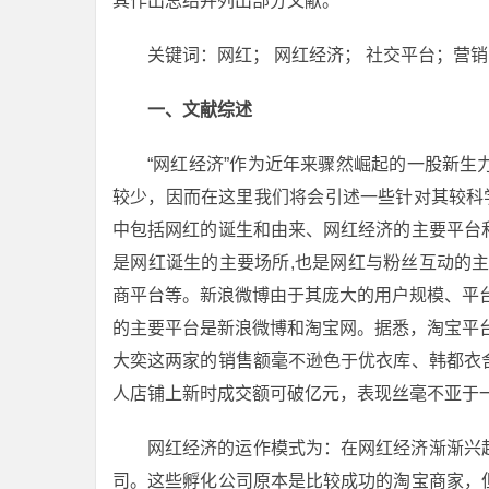
其作出总结并列出部分文献。
关键词：网红； 网红经济； 社交平台；营销
一、文献综述
“网红经济”作为近年来骤然崛起的一股新
较少，因而在这里我们将会引述一些针对其较科
中包括网红的诞生和由来、网红经济的主要平台
是网红诞生的主要场所,也是网红与粉丝互动的
商平台等。新浪微博由于其庞大的用户规模、平
的主要平台是新浪微博和淘宝网。据悉，淘宝平台上已
大奕这两家的销售额毫不逊色于优衣库、韩都衣
人店铺上新时成交额可破亿元，表现丝毫不亚于
网红经济的运作模式为：在网红经济渐渐兴
司。这些孵化公司原本是比较成功的淘宝商家，