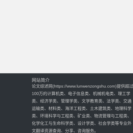
网站简介
论文综述网(https://www.lunwenzongshu.com)提供超
100万的计算机类、电子信息类、机械机电类、理工学
类、经济学类、管理学类、文学教育类、法学类、交通
运输类、材料类、海洋工程类、土木建筑类、地理科学
类、环境科学与工程类、矿业类、物流管理与工程类、
化学化工与生命科学类、设计学类、社会学类等专业外
文翻译资源查询、分享、咨询服务。