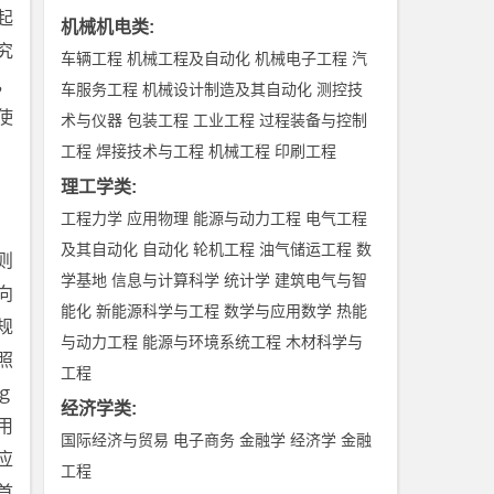
起
机械机电类
:
究
车辆工程
机械工程及自动化
机械电子工程
汽
，
车服务工程
机械设计制造及其自动化
测控技
使
术与仪器
包装工程
工业工程
过程装备与控制
工程
焊接技术与工程
机械工程
印刷工程
理工学类
:
工程力学
应用物理
能源与动力工程
电气工程
及其自动化
自动化
轮机工程
油气储运工程
数
则
学基地
信息与计算科学
统计学
建筑电气与智
向
能化
新能源科学与工程
数学与应用数学
热能
规
与动力工程
能源与环境系统工程
木材科学与
照
工程
ｇ
经济学类
:
用
国际经济与贸易
电子商务
金融学
经济学
金融
应
工程
首