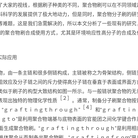
了大家的视线，根据刷子种类的不同，聚合物刷可以在不同领域
料科学的发展提供了极大地动力，但是同时，聚合物分子刷的研
等难题，这是我们急需解决的，所以本文分析了一些现有的研究
的聚合物刷合成使用方式，尤其是环境响应性高分子的合成及
实际应用
物，由一条主链和很多侧链构成，主链被称之为骨架结构，侧链
阻效应及分子链之间的斥力使得高分子链在垂直于表面或界面方
类似于刷子的构型大致结构如图一所示。与一般链状聚合物的无
［２］
表现出独特的物理化学性质
。通常，制备分子刷聚合物按
［４］
、“ｇｒａｆｔｉｎｇｔｈｒｏｕｇｈ”
和“ｇｒａｆｔｉｎ
ｎｇｔｏ”是利用聚合物端基与底物表面的官能团之间化学键合作
面生成聚合物刷。“ｇｒａｆｔｉｎｇｔｈｒｏｕｇｈ”是利用相
单体聚合从而制备出聚合物刷。“ｇｒａｆｔｉｎｇｆｒｏｍ”是