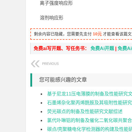
离子强度响应形
溶剂响应形
剩余内容已隐藏，您需要先支付
10元
才能查看该篇文
免费ai写开题、写任务书：
免费Ai开题
|
免费A
PREVIOUS
您可能感兴趣的文章
基于尼龙11压电薄膜的制备及性能研究
石墨烯杂化聚丙烯酰胺及其吸附性能研究
荧光碳点的制备及性能研究文献综述
氯代卟啉铝的制备及催化二氧化碳共聚合
碳点/壳聚糖电化学检测器的构建及性能