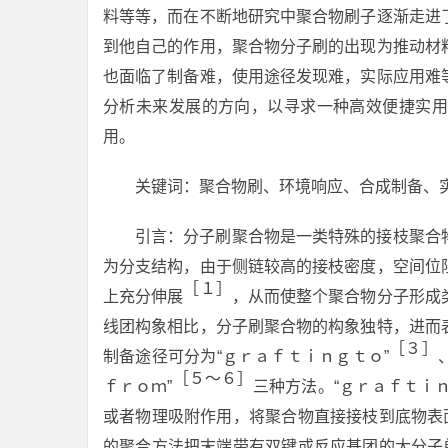
料等等，而在不断地研究中聚合物刷子逐渐走进
到他自己的作用，聚合物分子刷的出现为推动材
也面临了制备难，使用途径发现难，实际应用难
分析未来发展的方向，以寻求一种高效便捷实用
用。
关键词：聚合物刷、环境响应、合成制备、
引言：分子刷聚合物是一类特殊的接枝聚合
为分支结构，由于侧链较高的接枝密度，空间位
［１］
上充分伸展
，从而使整个聚合物分子形成
线团构象相比，分子刷聚合物的构象独特，进而
［３］
制备途径可分为“ｇｒａｆｔｉｎｇｔｏ”
［５～６］
ｆｒｏｍ”
三种方法。“ｇｒａｆｔｉ
或者物理吸附作用，将聚合物直接接枝到底物表
的聚合方法把末端带有双键或反应基团的大分子