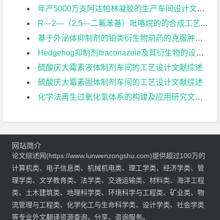
年产5000万支阿达帕林凝胶的生产车间设计文献综述
R—2—（2,5—二氟苯基）吡咯烷的的合成工艺研究文献综述
基于外泌体抑制剂的铂类衍生物前药的克服肿瘤耐药及机制研究文献综述
Hedgehog抑制剂Itraconazole及其衍生物的设计与合成文献综述
硫酸庆大霉素液体制剂车间的工艺设计文献综述
硫酸庆大霉素固体制剂车间的工艺设计文献综述
化学法再生过氧化氢体系的构建及应用研究文献综述
网站简介
论文综述网(https://www.lunwenzongshu.com)提供超过100万的
计算机类、电子信息类、机械机电类、理工学类、经济学类、管
理学类、文学教育类、法学类、交通运输类、材料类、海洋工程
类、土木建筑类、地理科学类、环境科学与工程类、矿业类、物
流管理与工程类、化学化工与生命科学类、设计学类、社会学类
等专业外文翻译资源查询、分享、咨询服务。