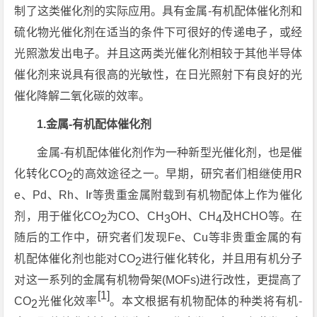
制了这类催化剂的实际应用。具有金属-有机配体催化剂和
硫化物光催化剂在适当的条件下可很好的传递电子，或经
光照激发出电子。并且这两类光催化剂相较于其他半导体
催化剂来说具有很高的光敏性，在日光照射下有良好的光
催化降解二氧化碳的效率。
1.金属-有机配体催化剂
金属-有机配体催化剂作为一种新型光催化剂，也是催
化转化CO
的高效途径之一。早期，研究者们相继使用R
2
e、Pd、Rh、Ir等贵重金属附载到有机物配体上作为催化
剂，用于催化CO
为CO、CH
OH、CH
及HCHO等。在
2
3
4
随后的工作中，研究者们发现Fe、Cu等非贵重金属的有
机配体催化剂也能对CO
进行催化转化，并且用有机分子
2
对这一系列的金属有机物骨架(MOFs)进行改性，更提高了
[1]
CO
光催化效率
。本文根据有机物配体的种类将有机-
2