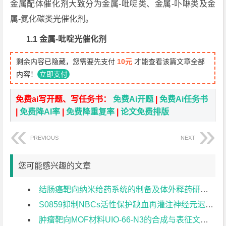
金属配体催化剂大致分为金属-吡啶类、金属-卟啉类及金
属-氮化碳类光催化剂。
1.1 金属-吡啶光催化剂
剩余内容已隐藏，您需要先支付
10元
才能查看该篇文章全部
内容！
立即支付
免费ai写开题、写任务书：
免费Ai开题
|
免费Ai任务书
|
免费降AI率
|
免费降重复率
|
论文免费排版
PREVIOUS
NEXT
您可能感兴趣的文章
结肠癌靶向纳米给药系统的制备及体外释药研究文献综述
S0859抑制NBCs活性保护缺血再灌注神经元迟发性损伤机制研究文献综述
肿瘤靶向MOF材料UIO-66-N3的合成与表征文献综述