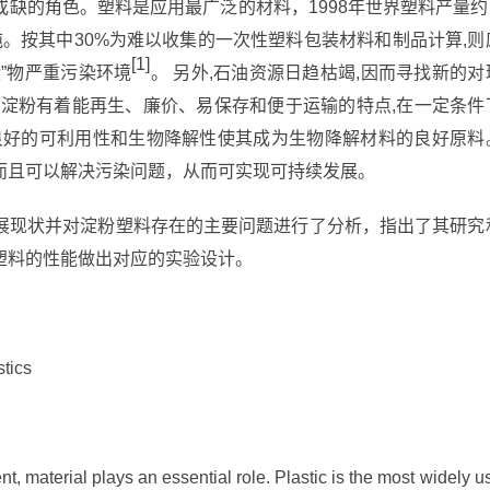
缺的角色。塑料是应用最广泛的材料，1998年世界塑料产量约1
吨。按其中30%为难以收集的一次性塑料包装材料和制品计算,则
[1]
染”物严重污染环境
。
另外,石油资源日趋枯竭,因而寻找新的对
。淀粉有着能再生、廉价、易保存和便于运输的特点,在一定条件
良好的可利用性和生物降解性使其成为生物降解材料的良好原料
而且可以解决污染问题，从而可实现可持续发展。
展现状并对淀粉塑料存在的主要问题进行了分析，指出了其研究
塑料的性能做出对应的实验设计。
stics
t, material plays an essential role. Plastic is the most widely u