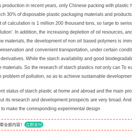
s production in recent years, only Chinese packing with plastic 
ich 30% of disposable plastic packaging materials and products,
t of calculation is 1 million 200 thousand tons, so large to serio
tion'. In addition, the increasing depletion of oil resources, and
raw materials, the development of non oil based polymers is imm
eservation and convenient transportation, under certain condit
derivatives. While the starch availability and good biodegradabi
 materials. So the research of starch plastics not only can To e
he problem of pollution, so as to achieve sustainable developmen
nt status of starch plastic at home and abroad and the main pro
out its research and development prospects are very broad. And
s to make the corresponding experimental design
章全部内容！
立即支付