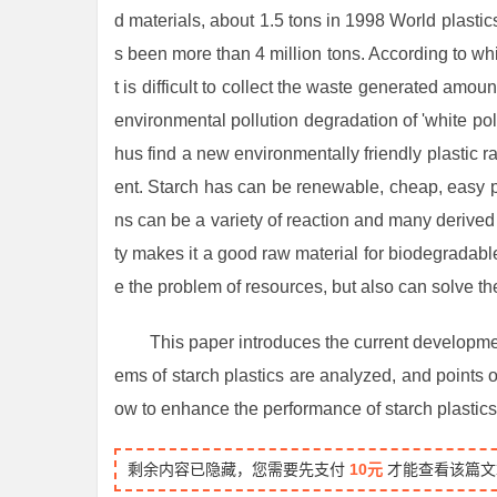
d materials, about 1.5 tons in 1998 World plastic
s been more than 4 million tons. According to wh
t is difficult to collect the waste generated amoun
environmental pollution degradation of 'white pollu
hus find a new environmentally friendly plastic 
ent. Starch has can be renewable, cheap, easy pr
ns can be a variety of reaction and many derived 
ty makes it a good raw material for biodegradable
e the problem of resources, but also can solve t
This paper introduces the current developme
ems of starch plastics are analyzed, and points 
ow to enhance the performance of starch plastic
剩余内容已隐藏，您需要先支付
10元
才能查看该篇文