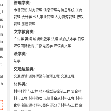
管理学类
:
ha
市场营销
财务管理
信息管理与信息系统
工商
 i
管理
会计学
公共事业管理
人力资源管理
行政
us
管理
旅游管理
 t
文学教育类
:
in
广告学
英语
编辑出版学
法语
教育技术学
日语
io
汉语国际教育
广播电视学
汉语言文学
li
法学类
:
as
法学
t.
交通运输类
:
交通运输
道路桥梁与渡河工程
交通工程
bl
 h
材料类
:
材料科学与工程
材料成型及控制工程
复合材
料与工程
材料物理
无机非金属材料工程
材料
化学
新能源材料与器件
高分子材料与工程
金