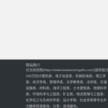
网站简介
论文综述网(https://www.lunwenzongshu.com)提供超
100万的计算机类、电子信息类、机械机电类、理工学
类、经济学类、管理学类、文学教育类、法学类、交通
运输类、材料类、海洋工程类、土木建筑类、地理科学
类、环境科学与工程类、矿业类、物流管理与工程类、
化学化工与生命科学类、设计学类、社会学类等专业外
文翻译资源查询、分享、咨询服务。