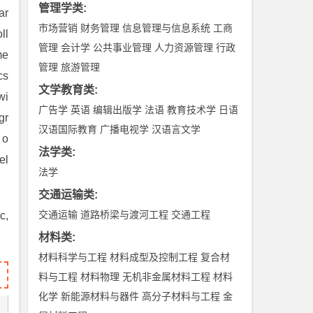
管理学类
:
ar
市场营销
财务管理
信息管理与信息系统
工商
ll
管理
会计学
公共事业管理
人力资源管理
行政
me
管理
旅游管理
cs
文学教育类
:
wi
广告学
英语
编辑出版学
法语
教育技术学
日语
gr
汉语国际教育
广播电视学
汉语言文学
 o
法学类
:
el
法学
交通运输类
:
交通运输
道路桥梁与渡河工程
交通工程
c,
材料类
:
材料科学与工程
材料成型及控制工程
复合材
料与工程
材料物理
无机非金属材料工程
材料
化学
新能源材料与器件
高分子材料与工程
金