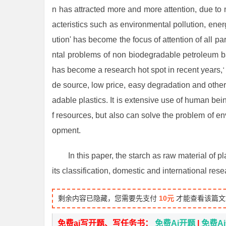
n has attracted more and more attention, due t
acteristics such as environmental pollution, ene
ution' has become the focus of attention of all pa
ntal problems of non biodegradable petroleum ba
has become a research hot spot in recent years,
de source, low price, easy degradation and other 
adable plastics. It is extensive use of human bei
f resources, but also can solve the problem of e
opment.
In this paper, the starch as raw material of pla
its classification, domestic and international re
剩余内容已隐藏，您需要先支付
10元
才能查看该篇文
免费ai写开题、写任务书：
免费Ai开题
|
免费A