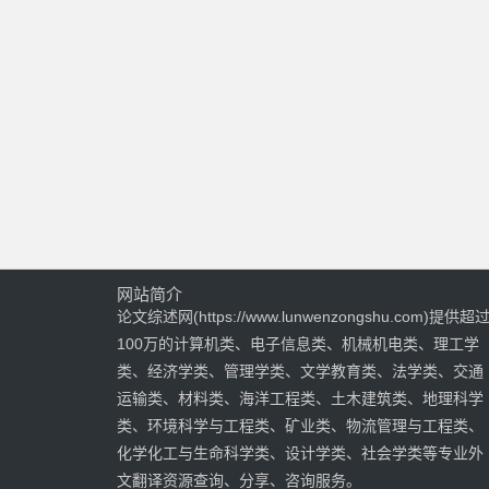
网站简介
论文综述网(https://www.lunwenzongshu.com)提供超
100万的计算机类、电子信息类、机械机电类、理工学
类、经济学类、管理学类、文学教育类、法学类、交通
运输类、材料类、海洋工程类、土木建筑类、地理科学
类、环境科学与工程类、矿业类、物流管理与工程类、
化学化工与生命科学类、设计学类、社会学类等专业外
文翻译资源查询、分享、咨询服务。