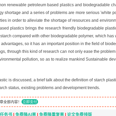
o non renewable petroleum based plastics and biodegradable ch
rgy shortage and a series of problems are more serious 'white po
rties in order to alleviate the shortage of resources and environ
sed plastics brings the research friendly biodegradable plasti
.
starch compared with other biodegradable polymer, which has 
advantages, so it has an important position in the field of biode
ngs, through this kind of research can not only ease the problem
nvironmental pollution, so as to realize mankind Sustainable dev
stic is discussed, a brief talk about the definition of starch plasti
search status, existing problems and development trends.
章全部内容！
立即支付
i任务书
|
免费降AI率
|
免费降重复率
|
论文免费排版