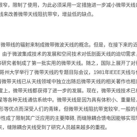
很窄，限制了使用，为此必须采用一定措施进一步减小微带天线
天线来改善微带天线阻抗带窄，增益低的缺点。
就提出利用微带线的辐射来制成微带微波天线的概念。但是，在接下来的近
年，由于微波集成技术的发展和空间技术对低剖面天线的迫切需求
well)等研究者制成了第一批实用的微带天线。随之，国际上展开了对
哥州大学举行了微带天线的专题目际会议，1981年IEEE天线与
着微带天线已从天线领域中独立出随后微带天线的相关著作也相
深度上，微带天线都获得了进一步的发展。现在，微带天线技术已
星等各种无线通信系统中。微带天线是因为具有体积小、重量轻
形等优点而深受人们的青睐，但微带天线阻抗带宽较窄, 一般的
特性成了限制其广泛应用的主要障碍, 而缝隙耦合馈电因能够实现
来，缝隙耦合天线受到了研究人员越来越多的重视。