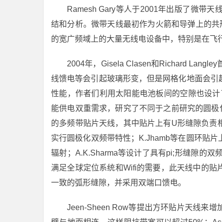
Ramesh Gary等人于2001年出版
结和分析。微带天线最初作为火箭和导弹上的共形全
的宽广频域上的大量无线电设备中，特别是在飞
2004年，Gisela Clasen和Richa
线馈电等会引起玻璃形变，但是网格化地面会引
性能，作者们利用太阳能电池板间的空隙也设计了网格
能供电双重需求，研究了不同于之前研究的圆极化网络
的多频带贴片天线，其中贴片上有U形缝隙负责相应
实行圆极化双频带特性；K.Jhamb等在圆环
辐射；A.K.Sharma等设计了具有pi;形缝隙的双
满足全球定位系统和Wifi的需要，此天线中的
一致的弧形缝隙，并采用双端口馈电。
Jeen-Sheen Row等提出方环贴片