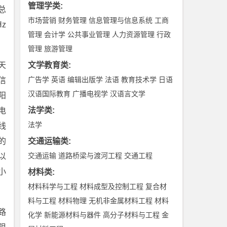
管理学类
:
总
市场营销
财务管理
信息管理与信息系统
工商
z
管理
会计学
公共事业管理
人力资源管理
行政
管理
旅游管理
天
文学教育类
:
广告学
英语
编辑出版学
法语
教育技术学
日语
信
汉语国际教育
广播电视学
汉语言文学
阳
法学类
:
电
法学
线
的
交通运输类
:
交通运输
道路桥梁与渡河工程
交通工程
以
小
材料类
:
材料科学与工程
材料成型及控制工程
复合材
料与工程
材料物理
无机非金属材料工程
材料
路
化学
新能源材料与器件
高分子材料与工程
金