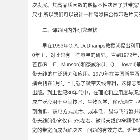
次发展。其高品质因数的谐振本性决定了其带宽
尺寸.所以我们可以设计一种缝隙耦合微带贴片
二、课题国内外研究现状
早在1953年G. A. DcDhamps教授
0年里，对此只有一些零星的研究。直到1972
芒森(R．E．Munson)和豪威尔(J．Q．Ho
带天线的广泛研究和应用。1979年在美国新墨西
播会刊在1月号上刊载了微带天线专辑，这标志
出版。到上世纪80年代中，在理论和应用度与
成广泛应用于空间技术、生物医学、移动通信卫
剖面低、馈电方式灵活、成本低、易与飞行器共
带天线的带宽仅有 5%左右。微带天线的窄频带
宽的带宽而成为解决这一问题的有效方法。近年