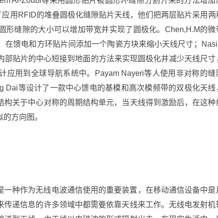
m Al-Zoubi等采用圆形贴片被圆形环缝隙分割开来的方法增加
 Chen研究了应用RFID的堆叠圆极化缝隙贴片天线，他们把两层贴片采用两
形缝隙的大小可以增加带宽并实现了圆极化。Chen,H.M的微
，在馈电和方环贴片间添加一个陶瓷方块来缩小天线尺寸；Nasi
种通过把方环内部贴片的中心短接到地面的方法来实现圆极化并减少天线尺寸
用到全球导航系统中。Payam Nayeri等人使用非对称的缝
ng Dai等设计了一款中心馈电的基模和高次模频带的双极化天线
结构关于中心对称的周期结构单元，当天线得到激励后，在这种
似的方向图。
是一种作为无线电波通信使用的重要装置，在移动通信设备中是
来传递信息的许多领域中都需要依靠天线来工作。无线电发射机