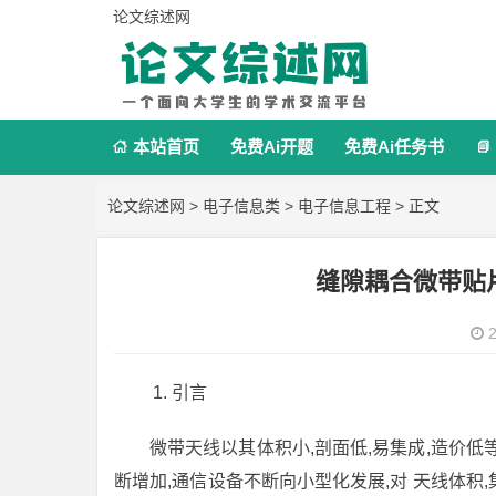
论文综述网
本站首页
免费Ai开题
免费Ai任务书


论文综述网
>
电子信息类
>
电子信息工程
> 正文
缝隙耦合微带贴
2
引言
微带天线以其体积小,剖面低,易集成,造价
断增加,通信设备不断向小型化发展,对 天线体