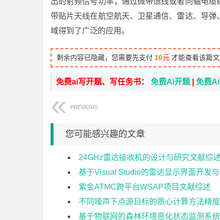
出的射频信号功率，通过微带馈线或者同轴电缆
带贴片天线在航空航天、卫星通信、雷达、导弹
域得到了广泛的应用。
剩余内容已隐藏，您需要先支付
10元
才能查看该篇文
免费ai写开题、写任务书：
免费Ai开题
|
免费A
PREVIOUS
您可能感兴趣的文章
24GHz雷达接收机的设计与研究文献综
基于Visual Studio的雷达显示界面开
紫金ATMC跨平台WSAP项目文献综述
不同噪声下点源目标的质心计算方法精度
基于物联网的森林环境恶化状态监测系统