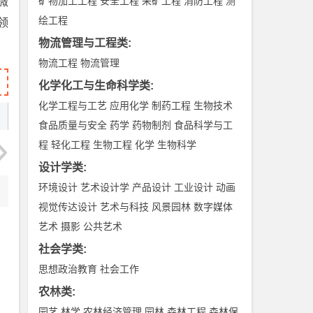
矿物加工工程
安全工程
采矿工程
消防工程
测
微
绘工程
领
物流管理与工程类
:
物流工程
物流管理
化学化工与生命科学类
:
化学工程与工艺
应用化学
制药工程
生物技术
食品质量与安全
药学
药物制剂
食品科学与工
程
轻化工程
生物工程
化学
生物科学
设计学类
:
环境设计
艺术设计学
产品设计
工业设计
动画
视觉传达设计
艺术与科技
风景园林
数字媒体
艺术
摄影
公共艺术
社会学类
:
思想政治教育
社会工作
农林类
:
园艺
林学
农林经济管理
园林
森林工程
森林保