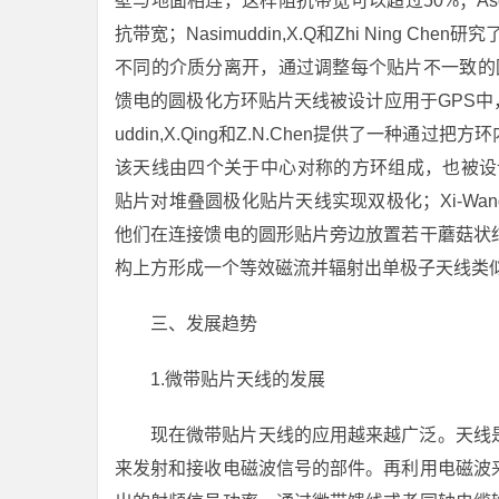
壁与地面相连，这样阻抗带宽可以超过50%；Ase
抗带宽；Nasimuddin,X.Q和Zhi Ning
不同的介质分离开，通过调整每个贴片不一致的圆
馈电的圆极化方环贴片天线被设计应用于GPS中
uddin,X.Qing和Z.N.Chen提供了一
该天线由四个关于中心对称的方环组成，也被设计应
贴片对堆叠圆极化贴片天线实现双极化；Xi-Wa
他们在连接馈电的圆形贴片旁边放置若干蘑菇状
构上方形成一个等效磁流并辐射出单极子天线类
三、发展趋势
1.微带贴片天线的发展
现在微带贴片天线的应用越来越广泛。天线
来发射和接收电磁波信号的部件。再利用电磁波