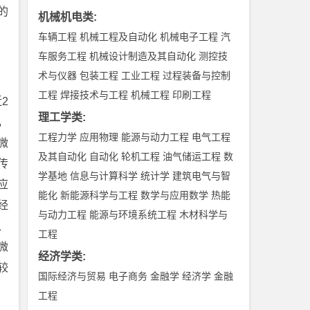
的
机械机电类
:
车辆工程
机械工程及自动化
机械电子工程
汽
车服务工程
机械设计制造及其自动化
测控技
术与仪器
包装工程
工业工程
过程装备与控制
工程
焊接技术与工程
机械工程
印刷工程
2
理工学类
:
，
工程力学
应用物理
能源与动力工程
电气工程
微
及其自动化
自动化
轮机工程
油气储运工程
数
传
学基地
信息与计算科学
统计学
建筑电气与智
应
能化
新能源科学与工程
数学与应用数学
热能
经
与动力工程
能源与环境系统工程
木材科学与
、
工程
微
经济学类
:
较
国际经济与贸易
电子商务
金融学
经济学
金融
工程