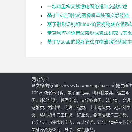
一款可重构天线馈电网络设计文献综述
基于TV正则化的图像噪声处理文献综述
基于射频识别和Linux的智能物联仓储系
麦克风阵列语音波束形成算法研究与实现
基于Matlab的蚁群算法在物流路径优化
网站简介
论文综述网(https://www.lunwenzongshu.com)提供超
100万的计算机类、电子信息类、机械机电类、理工学
类、经济学类、管理学类、文学教育类、法学类、交通
运输类、材料类、海洋工程类、土木建筑类、地理科学
类、环境科学与工程类、矿业类、物流管理与工程类、
化学化工与生命科学类、设计学类、社会学类等专业外
文翻译资源查询、分享、咨询服务。