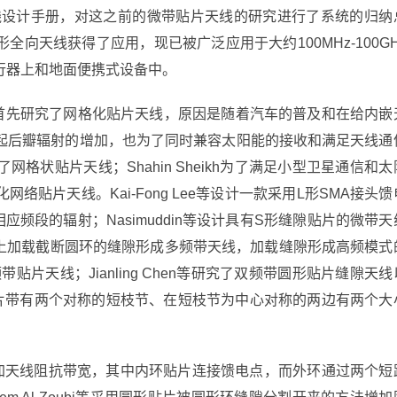
了微带天线设计手册，对这之前的微带贴片天线的研究进行了系统的归纳
向天线获得了应用，现已被广泛应用于大约100MHz-100GH
行器上和地面便携式设备中。
rd Langley首先研究了网格化贴片天线，原因是随着汽车的普及和在给内嵌
起后瓣辐射的增加，也为了同时兼容太阳能的接收和满足天线通
状贴片天线；Shahin Sheikh为了满足小型卫星通信和太
贴片天线。Kai-Fong Lee等设计一款采用L形SMA接头馈
频段的辐射；Nasimuddin等设计具有S形缝隙贴片的微带天
贴片上加载截断圆环的缝隙形成多频带天线，加载缝隙形成高频模式
频带贴片天线；Jianling Chen等研究了双频带圆形贴片缝隙天线
贴片带有两个对称的短枝节、在短枝节为中心对称的两边有两个大
天线来增加天线阻抗带宽，其中内环贴片连接馈电点，而外环通过两个短