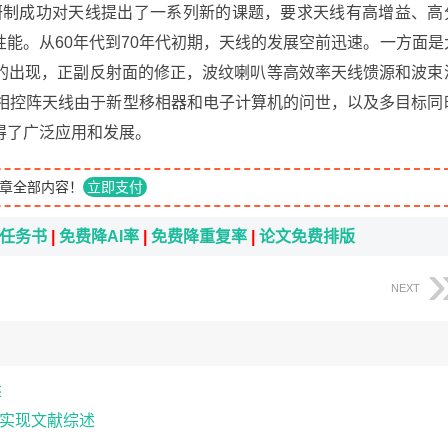
弹研制成功对天线提出了一系列新的课题，要求天线有高增益、高
能。从60年代到70年代初期，天线的发展空前迅速。一方面是
的出现，正副反射面的修正，波纹喇叭等高效率天线馈源和波束
的相控阵天线由于新型移相器和电子计算机的问世，以及多目标同
得了广泛应用和发展。
章全部内容！
立即支付
i任务书
|
免费降AI率
|
免费降重复率
|
论文免费排版
NEXT
述
发与实现文献综述