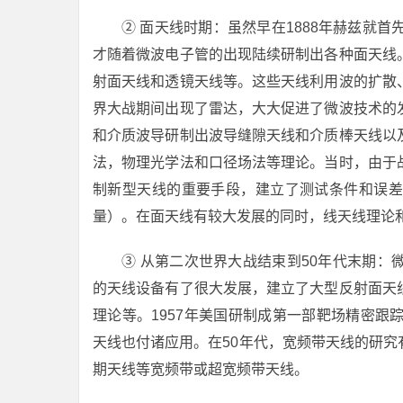
② 面天线时期：虽然早在1888年赫兹就
才随着微波电子管的出现陆续研制出各种面天线
射面天线和透镜天线等。这些天线利用波的扩散
界大战期间出现了雷达，大大促进了微波技术的
和介质波导研制出波导缝隙天线和介质棒天线以
法，物理光学法和口径场法等理论。当时，由于
制新型天线的重要手段，建立了测试条件和误差
量）。在面天线有较大发展的同时，线天线理论
③ 从第二次世界大战结束到50年代末期
的天线设备有了很大发展，建立了大型反射面天
理论等。1957年美国研制成第一部靶场精密跟踪
天线也付诸应用。在50年代，宽频带天线的研
期天线等宽频带或超宽频带天线。