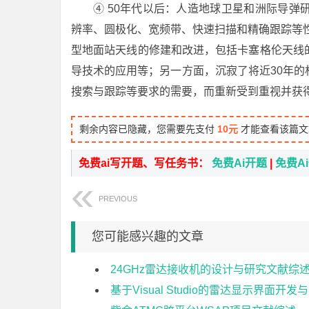
④ 50年代以后：人造地球卫星和洲际导
辨率、圆极化、宽频带、快速扫描和精确跟踪等性
型地面站天线的修建和改进，包括卡塞格伦天线
导技术的应用等；另一方面，沉寂了将近30年
搜索与跟踪等要求的需要，而重新受到重视并获
剩余内容已隐藏，您需要先支付
10元
才能查看该篇文
免费ai写开题、写任务书：
免费Ai开题
|
免费A
PREVIOUS
您可能感兴趣的文章
24GHz雷达接收机的设计与研究文献综
基于Visual Studio的雷达显示界面开