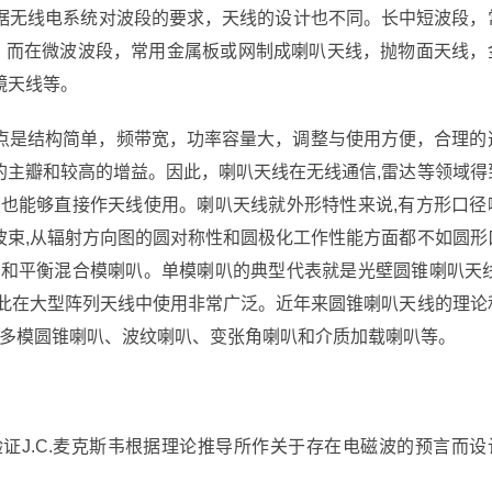
据无线电系统对波段的要求，天线的设计也不同。长中短波段，
；而在微波波段，常用金属板或网制成喇叭天线，抛物面天线，
镜天线等。
点是结构简单，频带宽，功率容量大，调整与使用方便，合理的
的主瓣和较高的增益。因此，喇叭天线在无线通信,雷达等领域得
,也能够直接作天线使用。喇叭天线就外形特性来说,有方形口径
波束,从辐射方向图的圆对称性和圆极化工作性能方面都不如圆形
叭和平衡混合模喇叭。单模喇叭的典型代表就是光壁圆锥喇叭天线
因此在大型阵列天线中使用非常广泛。近年来圆锥喇叭天线的理论
括多模圆锥喇叭、波纹喇叭、变张角喇叭和介质加载喇叭等。
了验证J.C.麦克斯韦根据理论推导所作关于存在电磁波的预言而设