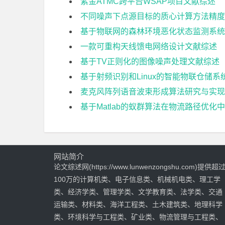
紫金ATMC跨平台WSAP项目文献综述
不同噪声下点源目标的质心计算方法精度
基于物联网的森林环境恶化状态监测系统
一款可重构天线馈电网络设计文献综述
基于TV正则化的图像噪声处理文献综述
基于射频识别和Linux的智能物联仓储系
麦克风阵列语音波束形成算法研究与实现
基于Matlab的蚁群算法在物流路径优化
网站简介
论文综述网(https://www.lunwenzongshu.com)提供超
100万的计算机类、电子信息类、机械机电类、理工学
类、经济学类、管理学类、文学教育类、法学类、交通
运输类、材料类、海洋工程类、土木建筑类、地理科学
类、环境科学与工程类、矿业类、物流管理与工程类、