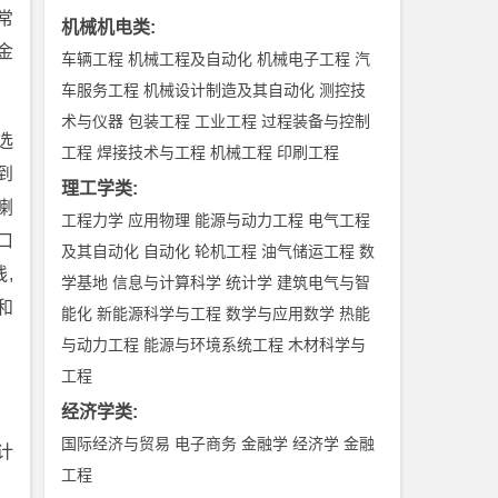
常
机械机电类
:
金
车辆工程
机械工程及自动化
机械电子工程
汽
车服务工程
机械设计制造及其自动化
测控技
术与仪器
包装工程
工业工程
过程装备与控制
选
工程
焊接技术与工程
机械工程
印刷工程
到
理工学类
:
喇
工程力学
应用物理
能源与动力工程
电气工程
口
及其自动化
自动化
轮机工程
油气储运工程
数
,
学基地
信息与计算科学
统计学
建筑电气与智
和
能化
新能源科学与工程
数学与应用数学
热能
与动力工程
能源与环境系统工程
木材科学与
工程
经济学类
:
国际经济与贸易
电子商务
金融学
经济学
金融
计
工程