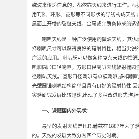
磁波来传递信息的，都依靠天线来进行工作。根
用T形、环形、菱形等不同形状的导线构成天线
属面上开槽的裂缝天线，金属或介质条排成的透
喇叭天线是一种广泛使用的微波天线，其优
择喇叭尺寸可以获得良好的辐射特性，相当尖锐
广泛的应用。喇叭既可以做各种复杂天线的馈源
叭和圆形口径喇叭。方形口径喇叭天线辐射椭圆
径喇叭天线。圆形口径喇叭有单模喇叭,多模喇
光壁圆锥喇叭结构简单且具有良好的辐射特性,
实验研究发展比较迅速,出现了多种改进形式:包
一、课题国内外现状:
最早的发射天线是H.R.赫兹在1887年为
的。天线的发展大致分为四个历史时期。