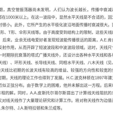
时期，真空管振荡器尚未发明，人们认为波长越长，传播中衰减
在1000米以上。在这一波段中，显然水平天线是不合适的，因
射很小。此外，它所产生的水平极化波沿地面传播时衰减很大。
L形、T形、伞形天线等。由于高度受到结构上的限制，这些天线
后来，业余无线电爱好者发现短波能传播很远的距离，A.E.肯
的反射作用，从而开辟了短波波段和中波波段领域。这时，天线尺
一时期除抗衰落的塔式广播天线外，还设计出各种水平天线和各
天线）、环形天线、长导线天线、同相水平天线、八木天线（见
些天线比初期的长波天线有较高的增益、较强的方向性和较宽的
，天线的理论工作也得到了发展。H.C.波克林顿在1897年建
近似正弦分布。由于数学上的困难，他并未解出这一方程。后来E
分方程的解。同时，A.A.皮斯托尔哥尔斯提出了计算线天线阻抗的
之后又对线天线作了大量理论研究和计算工作。将对称天线作为边值
.朱尔特、J.A.斯特拉顿和朱兰成等。