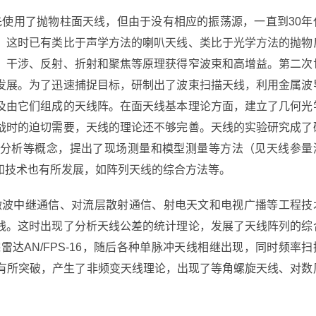
首先使用了抛物柱面天线，但由于没有相应的振荡源，一直到30年
。这时已有类比于声学方法的喇叭天线、类比于光学方法的抛物
、干涉、反射、折射和聚焦等原理获得窄波束和高增益。第二次
发展。为了迅速捕捉目标，研制出了波束扫描天线，利用金属波
及由它们组成的天线阵。在面天线基本理论方面，建立了几何光
战时的迫切需要，天线的理论还不够完善。天线的实验研究成了
分析等概念，提出了现场测量和模型测量等方法（见天线参量
和技术也有所发展，如阵列天线的综合方法等。
：微波中继通信、对流层散射通信、射电天文和电视广播等工程技
线。这时出现了分析天线公差的统计理论，发展了天线阵列的综
雷达AN/FPS-16，随后各种单脉冲天线相继出现，同时频率扫
究有所突破，产生了非频变天线理论，出现了等角螺旋天线、对数