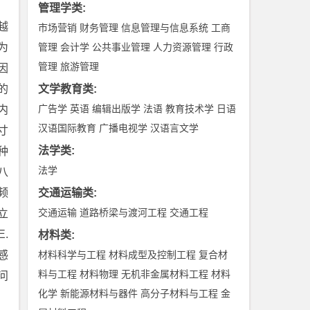
管理学类
:
越
市场营销
财务管理
信息管理与信息系统
工商
为
管理
会计学
公共事业管理
人力资源管理
行政
管理
旅游管理
因
的
文学教育类
:
广告学
英语
编辑出版学
法语
教育技术学
日语
内
汉语国际教育
广播电视学
汉语言文学
寸
法学类
:
种
法学
八
频
交通运输类
:
交通运输
道路桥梁与渡河工程
交通工程
立
.
材料类
:
感
材料科学与工程
材料成型及控制工程
复合材
料与工程
材料物理
无机非金属材料工程
材料
问
化学
新能源材料与器件
高分子材料与工程
金