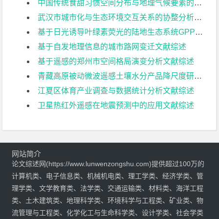
中国传统食甜习惯空间分布与地理气候要素的关系研究文献综述
武汉市城市化与生态环境交互关系的协整分析文献综述
基于日光诱导叶绿素荧光的陆地生态系统GPP估算研究文献综述
基于自发地理信息的城市路网变迁文献综述
基于遥感的郑州市空间格局演变分析文献综述
青藏高原被动微波遥感土壤水分产品降尺度研究文献综述
江夏区体育产业调查与数据统计分析文献综述
卫星热红外遥感在地震预测中的应用文献综述
网站简介
论文综述网(https://www.lunwenzongshu.com)提供超过100万的
计算机类、电子信息类、机械机电类、理工学类、经济学类、管
理学类、文学教育类、法学类、交通运输类、材料类、海洋工程
类、土木建筑类、地理科学类、环境科学与工程类、矿业类、物
流管理与工程类、化学化工与生命科学类、设计学类、社会学类