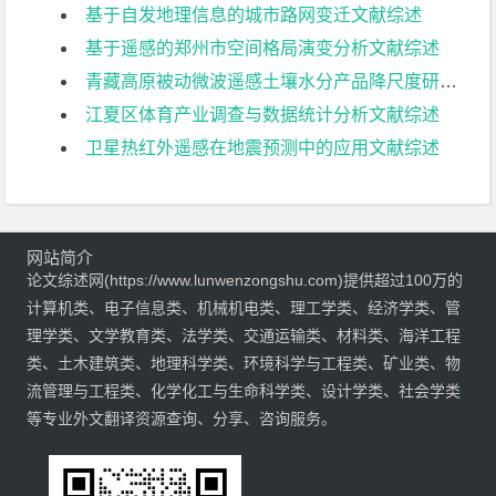
基于自发地理信息的城市路网变迁文献综述
基于遥感的郑州市空间格局演变分析文献综述
青藏高原被动微波遥感土壤水分产品降尺度研究文献综述
江夏区体育产业调查与数据统计分析文献综述
卫星热红外遥感在地震预测中的应用文献综述
网站简介
论文综述网(https://www.lunwenzongshu.com)提供超过100万的
计算机类、电子信息类、机械机电类、理工学类、经济学类、管
理学类、文学教育类、法学类、交通运输类、材料类、海洋工程
类、土木建筑类、地理科学类、环境科学与工程类、矿业类、物
流管理与工程类、化学化工与生命科学类、设计学类、社会学类
等专业外文翻译资源查询、分享、咨询服务。