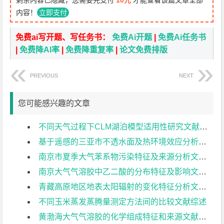
剩余内容已隐藏，您需要先支付
10元
才能查看该篇文章全部
内容！
立即支付
免费ai写开题、写任务书：
免费Ai开题
|
免费Ai任务书
|
免费降AI率
|
免费降重复率
|
论文免费排版
PREVIOUS
NEXT
您可能感兴趣的文章
不同天气过程下CLM湖泊模型适用性研究文献综述
基于遥感的三亚市不透水面及热环境效应分析文献综述
南京市夏季大气苯系物污染特征及来源分析文献综述
南京大气气溶胶中乙二酸的分布特征及影响文献综述
青藏高原地区地表太阳辐射的变化特征分析文献综述
不同玉米蒸发蒸腾量测定方法间的比较文献综述
黄渤海大气气溶胶的化学组成特征和来源文献综述