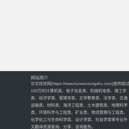
网站简介
论文综述网(https://www.lunwenzongshu.com)提供超
100万的计算机类、电子信息类、机械机电类、理工学
类、经济学类、管理学类、文学教育类、法学类、交通
运输类、材料类、海洋工程类、土木建筑类、地理科学
类、环境科学与工程类、矿业类、物流管理与工程类、
化学化工与生命科学类、设计学类、社会学类等专业外
文翻译资源查询、分享、咨询服务。