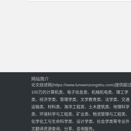
网站简介
论文综述网(https://www.lunwenzongshu.com)提供超
100万的计算机类、电子信息类、机械机电类、理工学
类、经济学类、管理学类、文学教育类、法学类、交通
运输类、材料类、海洋工程类、土木建筑类、地理科学
类、环境科学与工程类、矿业类、物流管理与工程类、
化学化工与生命科学类、设计学类、社会学类等专业外
文翻译资源查询、分享、咨询服务。