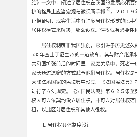
维》一文中，阐述了居住权在我国的发展必须要
[2]
护的格局上应当宏观与微观两手抓
。２０１９
证据证明，现实生活中有许多居住权形式的民事
居住权模式来解决，那么设立居住权就有必要性
居住权制度非我国独创，它引进于历史悠久
533年查士丁尼皇帝的一道敕令。其与财产继
共和国扩张前后的时间里，家庭关系中，死者一
家长通过遗赠的方式赋予他们居住权。居住权是
大陆法系国家的民法典中设立。《法国民法典》
进行了立法规定。《法国民法典》第６２５条至
权人可以依契约设立居住权，并可以对居住权范
租，以此区分居住权和其他人役权。
居住权具体制度设计