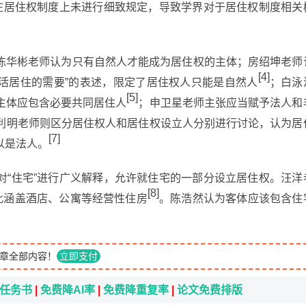
》在居住权制度上未进行细致规定，导致学界对于居住权制度相关
陈华彬老师认为只有自然人才能成为居住权的主体；房绍坤老师
[4]
生活居住的需要”的表述，限定了居住权人只能是自然人
；白泳
[5]
主体应包含必要共同居住人
；申卫星老师主张应当赋予法人和
利明老师则区分居住权人和居住权设立人分别进行讨论，认为居
[7]
以是法人。
对“住宅”进行广义解释，允许就住宅的一部分设立居住权。汪洋
[8]
此涵盖酒店、公寓等经营性住房
。陈浩然认为客体应该包含住
章全部内容！
立即支付
i任务书
|
免费降AI率
|
免费降重复率
|
论文免费排版