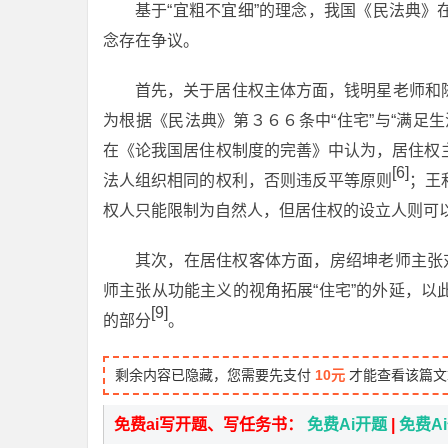
基于“宜粗不宜细”的理念，我国《民法典
念存在争议。
首先，关于居住权主体方面，钱明星老师和
为根据《民法典》第３６６条中“住宅”与“满足
在《论我国居住权制度的完善》中认为，居住权
[6]
法人组织相同的权利，否则违反平等原则
；王
权人只能限制为自然人，但居住权的设立人则可
其次，在居住权客体方面，房绍坤老师主张
师主张从功能主义的视角拓展“住宅”的外延，以
[9]
的部分
。
剩余内容已隐藏，您需要先支付
10元
才能查看该篇文
免费ai写开题、写任务书：
免费Ai开题
|
免费A