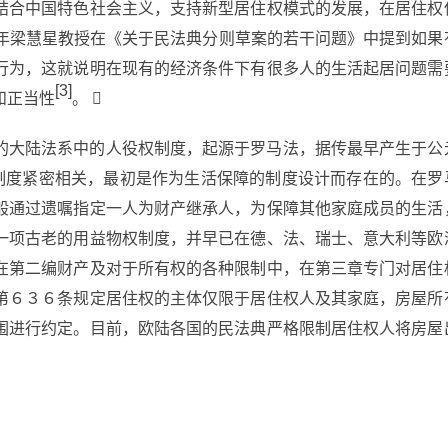
结合中国特色社会主义，支持新型居住权模式的发展，在居住权
年梁慧星教授在《关于民法典分则草案的若干问题》中提到如果
行为，这就说明在现有的经济条件下有很多人的生活起居问题需
[3]
和正当性
。 
的大陆法系中的人役权制度，起源于罗马法，据传最早产生于公
承制度紧密相关，最初是作为生活保障的制度设计而存在的。在罗
般通过遗嘱指定一人为财产继承人，为保障其他家庭成员的生活
一项古老的用益物权制度，并早已在德、法、瑞士、意大利等欧
在第二编财产及对于所有权的各种限制中，在第三章专门对居住
第６３６条规定居住权的主体仅限于居住权人及其家庭，房屋所
围进行约定。目前，欧陆各国的民法典严格限制居住权人将房屋