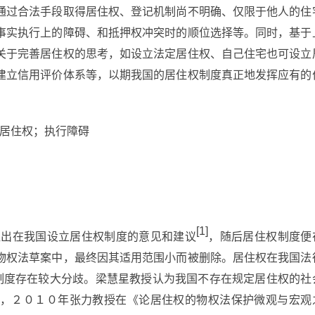
通过合法手段取得居住权、登记机制尚不明确、仅限于他人的住
事实执行上的障碍、和抵押权冲突时的顺位选择等。同时，基于
关于完善居住权的思考，如设立法定居住权、自己住宅也可设立
建立信用评价体系等，以期我国的居住权制度真正地发挥应有的
性居住权；执行障碍
[1]
提出在我国设立居住权制度的意见和建议
，随后居住权制度便
物权法草案中，最终因其适用范围小而被删除。居住权在我国法
权制度存在较大分歧。梁慧星教授认为我国不存在规定居住权的社
，２０１０年张力教授在《论居住权的物权法保护微观与宏观