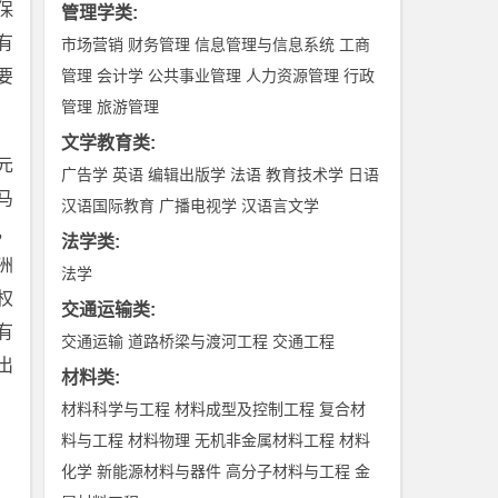
保
管理学类
:
有
市场营销
财务管理
信息管理与信息系统
工商
要
管理
会计学
公共事业管理
人力资源管理
行政
管理
旅游管理
文学教育类
:
元
广告学
英语
编辑出版学
法语
教育技术学
日语
马
汉语国际教育
广播电视学
汉语言文学
，
法学类
:
洲
法学
权
交通运输类
:
有
交通运输
道路桥梁与渡河工程
交通工程
出
材料类
:
材料科学与工程
材料成型及控制工程
复合材
料与工程
材料物理
无机非金属材料工程
材料
化学
新能源材料与器件
高分子材料与工程
金