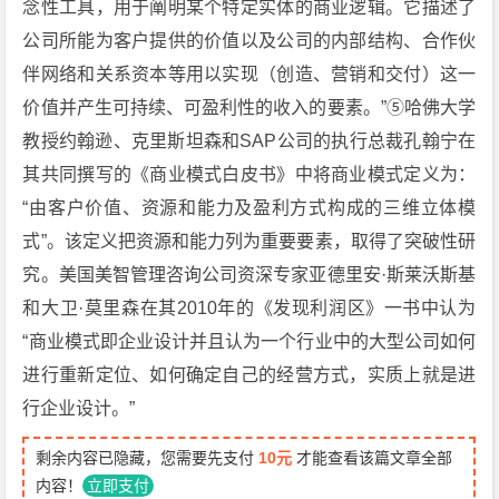
念性工具，用于阐明某个特定实体的商业逻辑。它描述了
公司所能为客户提供的价值以及公司的内部结构、合作伙
伴网络和关系资本等用以实现（创造、营销和交付）这一
价值并产生可持续、可盈利性的收入的要素。”⑤哈佛大学
教授约翰逊、克里斯坦森和SAP公司的执行总裁孔翰宁在
其共同撰写的《商业模式白皮书》中将商业模式定义为：
“由客户价值、资源和能力及盈利方式构成的三维立体模
式”。该定义把资源和能力列为重要要素，取得了突破性研
究。美国美智管理咨询公司资深专家亚德里安·斯莱沃斯基
和大卫·莫里森在其2010年的《发现利润区》一书中认为
“商业模式即企业设计并且认为一个行业中的大型公司如何
进行重新定位、如何确定自己的经营方式，实质上就是进
行企业设计。”
剩余内容已隐藏，您需要先支付
10元
才能查看该篇文章全部
内容！
立即支付