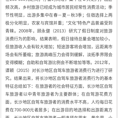
频次高，乡村旅游已经成为城市居民经常性消费活动；季
节性明显，出游多集中在春－夏－秋3季；住宿选择上两
极分化明显，农家与宾馆并重；“文化”特色产品普遍受到
青睐。2008年，顾永健（2013）研宄了假日制度对旅游
消费行为的影响，结果表明，假日接待总量会増加较小，
但旅游收入会有较大增加；短途游客将会增加，远距离市
场会有所萎缩；旅游高峰压力会得到缓解，淡拓季界限会
变得模糊；自助和自驾游比例会不断增加等等。2012年，
谭颖（2015）对长沙地区自驾车旅游者消费行为进行了研
究。结果出来，将长沙地区自驾车旅游者消费行为的基本
特征总结如下：在旅游者的社会特征方面，长沙地区自驾
车旅游者以中青年旅游者为主要群体；在自驾游花费方
面，长沙地区自驾车旅游者的消费水平不高，人均每日花
费在700-900元者居多；在出游目的地选择和出游距离方
面，长沙地区自驾车旅游者一般选择在周末、黄金周、小