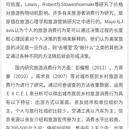
可信度。Lewis，Robert与Stoweshoemakr等研宄了价格
对旅游购物动机影响。许多有关旅游者消费行为研宄，是
穿插在旅游心理学和旅游营销研宄之中进行的。Mayo与J
avis认为个人的旅游消费行为是可以通过决策过程的长度
和心理因素对个人决策的影响来解释的。他们认为离家旅
游的决定是一旦作出，则“去哪里”及“做什么”之类的其他决
定通过各种不同的方法随后就会形成决策。
国内研究旅游消费行为方面：彭耀根（2011），方贤
寨（2010），蒋术良（2007）等对城市居民乡村旅游消
费行为进行了研究。通过问卷调查的方法收集数据，运用
ＥＸＣＥＬ来分析可以得出城市居民乡村旅游消费行为具
有以下特征：出游方式以家庭、亲友结伴和单位组织为
主，个人与旅行社组织比较少，交通工具以汽车为主；信
息来源以亲友介绍和旅游宣传册为主；消费水平比较高，
在200-500元之间；停留时间短，集中在２天之内；出游