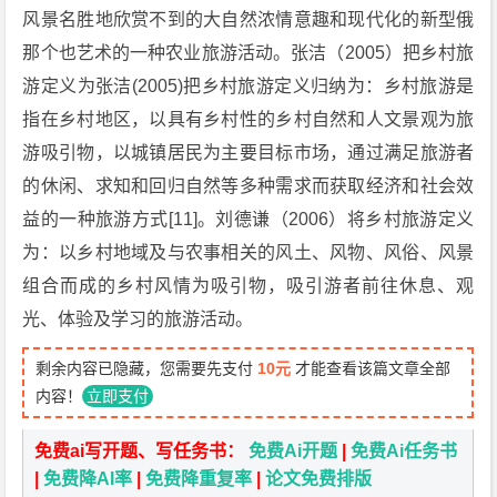
风景名胜地欣赏不到的大自然浓情意趣和现代化的新型俄
那个也艺术的一种农业旅游活动。张洁（2005）把乡村旅
游定义为张洁(2005)把乡村旅游定义归纳为：乡村旅游是
指在乡村地区，以具有乡村性的乡村自然和人文景观为旅
游吸引物，以城镇居民为主要目标市场，通过满足旅游者
的休闲、求知和回归自然等多种需求而获取经济和社会效
益的一种旅游方式[11]。刘德谦（2006）将乡村旅游定义
为：以乡村地域及与农事相关的风土、风物、风俗、风景
组合而成的乡村风情为吸引物，吸引游者前往休息、观
光、体验及学习的旅游活动。
剩余内容已隐藏，您需要先支付
10元
才能查看该篇文章全部
内容！
立即支付
免费ai写开题、写任务书：
免费Ai开题
|
免费Ai任务书
|
免费降AI率
|
免费降重复率
|
论文免费排版