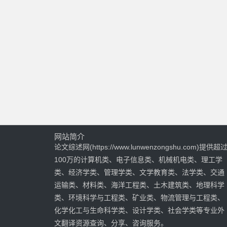
网站简介
论文综述网(https://www.lunwenzongshu.com)提供超
100万的计算机类、电子信息类、机械机电类、理工学
类、经济学类、管理学类、文学教育类、法学类、交通
运输类、材料类、海洋工程类、土木建筑类、地理科学
类、环境科学与工程类、矿业类、物流管理与工程类、
化学化工与生命科学类、设计学类、社会学类等专业外
文翻译资源查询、分享、咨询服务。