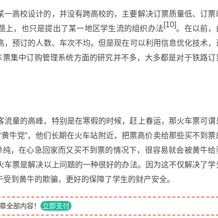
某一高校设计的，并没有跨高校的，主要解决订票质量低、订票
[10]
题上，也只是提出了某一地区学生流的组织办法
。在以前，
高，预订的人数、车次不均。但是现在可以利用信息优化技术，
车票集中订购管理系统方面的研究并不多，大多都是对于铁路订
客流量的高峰，特别是在寒假的时候，赶上春运，那火车票可谓
“黄牛党”，他们长期在火车站附近，把票高价卖给那些买不到票
单纯，在心急回家而又买不到票的情况下，很容易就会被黄牛给
火车票是解决以上问题的一种很好的办法。因为这不仅解决了学
于受到黄牛的欺骗，更好的保障了学生的财产安全。
章全部内容！
立即支付