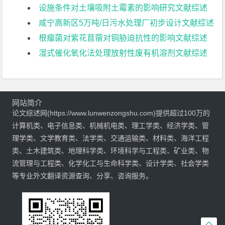
设施条件对土壤吸附土霉素的影响研究文献综述
咸宁高新区5万吨/日污水处理厂初步设计文献综述
根瘤菌对紫花苜蓿对铜胁迫抗性的影响文献综述
湿式催化氧化法处理放射性废有机溶剂文献综述
网站简介
论文综述网(https://www.lunwenzongshu.com)提供超过100万的
计算机类、电子信息类、机械机电类、理工学类、经济学类、管
理学类、文学教育类、法学类、交通运输类、材料类、海洋工程
类、土木建筑类、地理科学类、环境科学与工程类、矿业类、物
流管理与工程类、化学化工与生命科学类、设计学类、社会学类
等专业外文翻译资源查询、分享、咨询服务。
