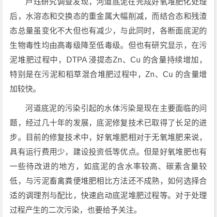
卢珏研究调查发现，河道底泥在完成好氧堆肥化处理
后，水溶态和交换态的重金属大幅削减，而结合态和残渣
态总量虽变化不大但也有减少，与此同时，各断面底泥的
生物毒性均由高毒级降至低毒级。但也有研究显示，在污
泥堆肥过程中，DTPA 浸提态Zn、Cu 的含量持续增加，
特别是在污泥和稻草混合堆肥过程中，Zn、Cu 的含量增
加较快。
河道底泥的污染引起的水体污染是现在主要面临的问
题，经过几十年的发展，底泥修复技术已取得了长足的进
步。目前的修复技术中，好氧堆肥相对于无氧堆肥来说，
具有运行费用少，建设投资低等优点。但是好氧堆肥也有
一些待改进的地方，如底泥的含水率较高、碳素含量较
低，与污泥畜禽粪便堆肥相比方法还不成熟，如何选择合
适的调理剂与配比，快速启动底泥堆肥过程等。对于处理
过程产生的二次污染，也要给予关注。