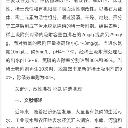
主要改性方法，包括物理改性、酸改性、碱改性、盐改
性、稀土改性和有机阳离子表面活性剂改性。以沸石为载
体、稀土元素为活性组分，通过浸渍、干燥、焙烧、筛分
等工序后制成了污水脱氮除磷的稀土吸附剂。结果表明：
稀土吸附剂对磷的吸附容量由沸石的2mg/g 提高到25mg/
g，而对氨氮的吸附容量提高较小(1～3mg/g)。当进水氨
氮10mg/L、磷5mg/L、pH4～7时，经稀土吸附剂处理后
的出水pH 6～9、氮磷的去除率分别达到80%和99%。当
稀土吸附剂再生10次时，脱氮效率是新鲜稀土吸附剂的9
0%，除磷效率则为80%。
关键词：改性沸石 脱氮 除磷 机理
一、文献综述
近年来，随着经济迅猛发展，大量含有氮磷的生活污
水、工业废水和农田地表水径流汇入湖泊、水库、河流和