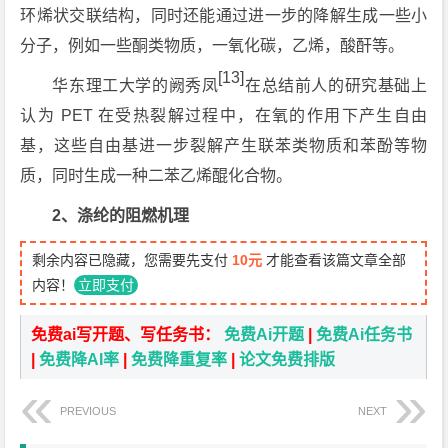
环烯状交联结构，同时还能通过进一步的降解生成一些小
分子，例如一些酮类物质，一氧化碳，乙烯，酸酐等。
[13]
华东理工大学的阙秀凤
在总结前人的研究基础上
认为 PET 在受热裂解过程中，在氧的作用下产生自由
基，这些自由基进一步裂解产生联苯类物质和苯酚等物
质，同时生成一种二苯乙烯醌化合物。
2、涤纶的阻燃机理
剩余内容已隐藏，您需要先支付
10元
才能查看该篇文章全部
内容！
立即支付
免费ai写开题、写任务书：
免费Ai开题
|
免费Ai任务书
|
免费降AI率
|
免费降重复率
|
论文免费排版
PREVIOUS
NEXT