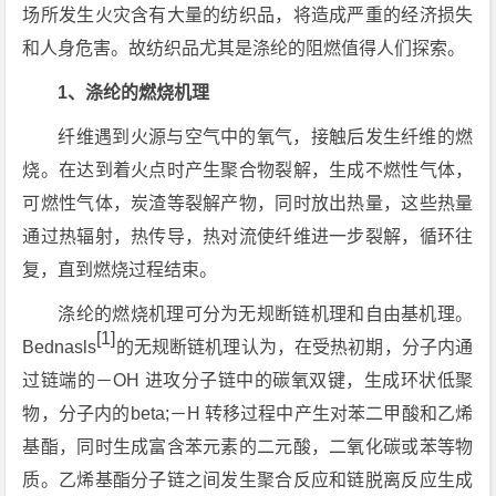
场所发生火灾含有大量的纺织品，将造成严重的经济损失
和人身危害。故纺织品尤其是涤纶的阻燃值得人们探索。
1、涤纶的燃烧机理
纤维遇到火源与空气中的氧气，接触后发生纤维的燃
烧。在达到着火点时产生聚合物裂解，生成不燃性气体，
可燃性气体，炭渣等裂解产物，同时放出热量，这些热量
通过热辐射，热传导，热对流使纤维进一步裂解，循环往
复，直到燃烧过程结束。
涤纶的燃烧机理可分为无规断链机理和自由基机理。
[1]
Bednasls
的无规断链机理认为，在受热初期，分子内通
过链端的－OH 进攻分子链中的碳氧双键，生成环状低聚
物，分子内的beta;－H 转移过程中产生对苯二甲酸和乙烯
基酯，同时生成富含苯元素的二元酸，二氧化碳或苯等物
质。乙烯基酯分子链之间发生聚合反应和链脱离反应生成