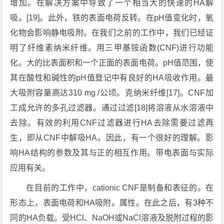
增加。在解决方案中导致了一个相当大的快速的HA解
吸。[19]。此外，铁的表面电荷反转。在pH值变化时，氧
化物会影响静电吸附。在我们之前的工作中，我们已经证
明了纤维素纳米纤维。用三甲基铵函数(CNF)进行功能
化。大的比表面积和一个正面的表面电荷。pH值范围，使
其在酸性和碱性的pH值登记中有良好的HA吸收作用。最
大吸附容量高达310 mg /公顷。克纳米纤维[17]。CNF加
工成允许的多孔过滤器。通过过滤[18]将溶液从水溶液中
去除。有效的利用CNF过滤器进行HA去除需要过滤再
生，即从CNF中解吸HA。因此，有一个很好的理解。影
响HA结构的参数及其与正的相互作用。带电表面与实际
应用有关。
在目前的工作中，cationic CNF是制备和表征的。在
形态上，表面电荷和HA吸附。属性。在此之后，有3种不
同的HA负载。受HCl、NaOH或NaCl溶液及脱附过程的影