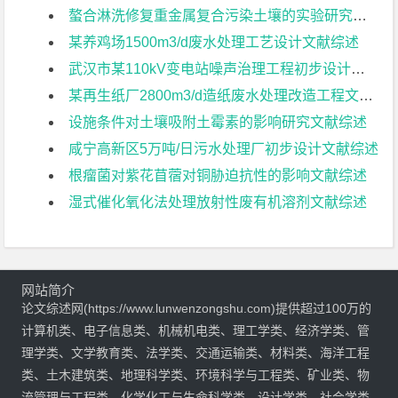
螯合淋洗修复重金属复合污染土壤的实验研究文献综述
某养鸡场1500m3/d废水处理工艺设计文献综述
武汉市某110kV变电站噪声治理工程初步设计文献综述
某再生纸厂2800m3/d造纸废水处理改造工程文献综述
设施条件对土壤吸附土霉素的影响研究文献综述
咸宁高新区5万吨/日污水处理厂初步设计文献综述
根瘤菌对紫花苜蓿对铜胁迫抗性的影响文献综述
湿式催化氧化法处理放射性废有机溶剂文献综述
网站简介
论文综述网(https://www.lunwenzongshu.com)提供超过100万的
计算机类、电子信息类、机械机电类、理工学类、经济学类、管
理学类、文学教育类、法学类、交通运输类、材料类、海洋工程
类、土木建筑类、地理科学类、环境科学与工程类、矿业类、物
流管理与工程类、化学化工与生命科学类、设计学类、社会学类