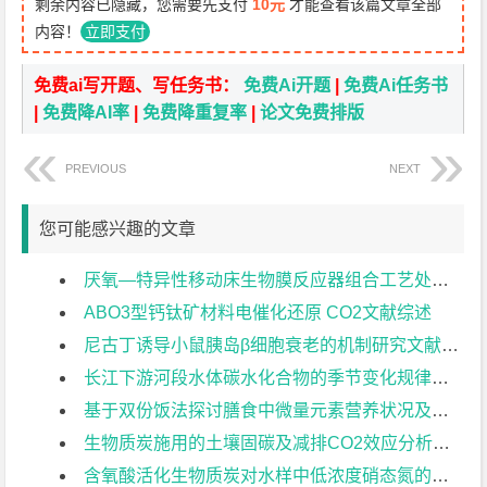
剩余内容已隐藏，您需要先支付
10元
才能查看该篇文章全部
内容！
立即支付
免费ai写开题、写任务书：
免费Ai开题
|
免费Ai任务书
|
免费降AI率
|
免费降重复率
|
论文免费排版
PREVIOUS
NEXT
您可能感兴趣的文章
厌氧—特异性移动床生物膜反应器组合工艺处理石油废水设计文献综述
ABO3型钙钛矿材料电催化还原 CO2文献综述
尼古丁诱导小鼠胰岛β细胞衰老的机制研究文献综述
长江下游河段水体碳水化合物的季节变化规律文献综述
基于双份饭法探讨膳食中微量元素营养状况及重金属污染水平与食管癌前病变的关系研究文献综述
生物质炭施用的土壤固碳及减排CO2效应分析文献综述
含氧酸活化生物质炭对水样中低浓度硝态氮的吸附研究文献综述