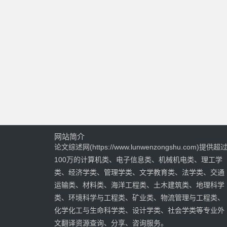
网站简介
论文综述网(https://www.lunwenzongshu.com)提供超
100万的计算机类、电子信息类、机械机电类、理工学
类、经济学类、管理学类、文学教育类、法学类、交通
运输类、材料类、海洋工程类、土木建筑类、地理科学
类、环境科学与工程类、矿业类、物流管理与工程类、
化学化工与生命科学类、设计学类、社会学类等专业外
文翻译资源查询、分享、咨询服务。