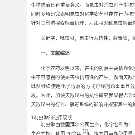
生物防治具有重要意义。而昆虫对杀虫剂产生抗
同时多项研究表明昆虫对化学农药也存在行为抗
针对其影响探索解毒机理，为加强天敌昆虫解毒
关键字：吡虫啉；昆虫行为抗性；解毒酶；
一、文献综述
化学农药发明以来，害虫的防治主要依靠化
中不容忽视的便是害虫抗药性的产生。然而天敌
既然继续使用化学防治的方式已经问题重重且效
段。为此，加快天敌昆虫的抗性研究就显得尤为
天敌昆虫的行为、解毒系统的影响并探索其中的
1吡虫啉的使用现状
吡虫啉由德国拜尔公司生产，化学名称为1-（６
[1]
生产并推广使用 20余年[
]。作为目前高使用