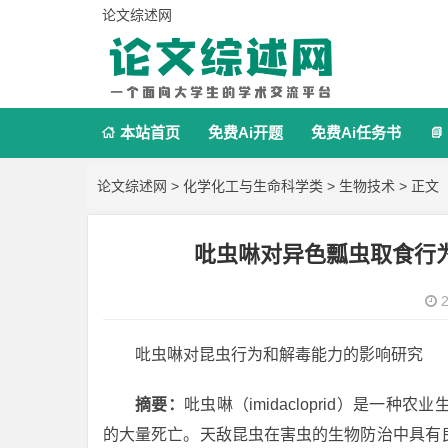
论文综述网
本站首页
免费Ai开题
免费Ai任务书


论文综述网
>
化学化工与生命科学类
>
生物技术
> 正文
吡虫啉对异色瓢虫取食行为
2
吡虫啉对昆虫行为和解毒能力的影响研究
摘要：
吡虫啉（imidacloprid）是
的大量死亡。天敌昆虫在害虫的生物防治中具有