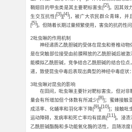
[2]
鞘翅目的甲虫类是其主要靶标害虫[
]。因其效
[3]
[4]
生交互抗性[
][
]，被广大农民群众青睐，并
[5]
[
]。但随着长期过量频繁使用，害虫的抗药性
2吡虫啉的作用机制
神经递质乙酰胆碱的受体在昆虫和脊椎动物
是在突触部位接受由前膜释放的乙酰胆碱后被激活
能模拟乙酰胆碱，竞争结合乙酰胆碱的结合位点
递，致使昆虫中毒后表现出典型的神经中毒症状
3吡虫啉对昆虫的影响
在田间，吡虫啉主要针对靶标害虫，但对非
[8]
量会有所增加但个体数有所减少[
]；蜜蜂接触
[9]
[10]
成活率、化蛹率和羽化率下降[
][
]；接触
[11]
运动障碍，发病率和死亡率均有提高[
]。浸
乙酰胆碱酯酶和多功能氧化酶的活性，且随浓度的