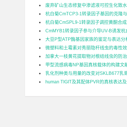
废弃矿山生态修复中渗滤液可控生化致水
杭白菊CmTCP3-1转录因子基因的克隆
杭白菊CmSPL9-1转录因子调控黄酮合
CmMYB1转录因子参与介导UV-B诱
大豆P型ATP酶基因家族的鉴定与表达分
微塑料和土霉素对秀丽隐杆线虫的毒性效
加拿大一枝黄花提取物对根结线虫的防治
甲型流感病毒NP基因真核载体的构建文
乳化剂种类与用量的改变对SKLB677
human TIGIT及其配体PVR的真核表