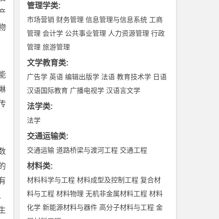
管理学类
:
产
市场营销
财务管理
信息管理与信息系统
工商
物
管理
会计学
公共事业管理
人力资源管理
行政
管理
旅游管理
文学教育类
:
能
广告学
英语
编辑出版学
法语
教育技术学
日语
啉
汉语国际教育
广播电视学
汉语言文学
传
法学类
:
法学
交通运输类
:
交通运输
道路桥梁与渡河工程
交通工程
数
的
材料类
:
材料科学与工程
材料成型及控制工程
复合材
有
料与工程
材料物理
无机非金属材料工程
材料
、
化学
新能源材料与器件
高分子材料与工程
金
生