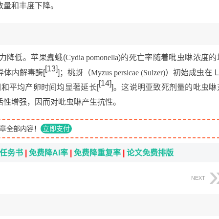
数量和丰度下降。
力降低。苹果蠹蛾(
Cydia pomonella
)的死亡率随着吡虫啉浓度的
[13]
体内解毒酶[
]；桃蚜（
Myzus persicae (Sulzer)
）初始成虫在 L
[14]
期和平均产卵时间均显著延长[
]。这说明亚致死剂量的吡虫啉
活性增强，因而对吡虫啉产生抗性。
章全部内容！
立即支付
i任务书
|
免费降AI率
|
免费降重复率
|
论文免费排版
NEXT