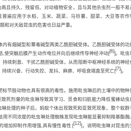
力高且持久、残留低、对动植物安全，且与其他杀虫剂一般不易
且普遍应用于水稻、玉米、蔬菜、马铃薯、甜菜、大豆等农作
问题和对天敌昆虫的危害也日益严重。
体内有烟碱型和蕈毒碱型两类乙酰胆碱受体。乙酰胆碱受体的功
[6]
,使突触后膜产生动作电位并向后继续传导神经冲动[
]。吡虫
，持续刺激、干扰乙酰胆碱受体，从而阻断中枢神经系统的神经
[7]
：持续兴奋、行动失控、发抖、麻痹、呼吸衰竭直至死亡[
]。
靶标节肢动物也具有很高的毒性。施用吡虫啉后的土壤中的物种
亚致死剂量的吡虫啉导致其学习、觅食和归航能力降低蜜蜂幼虫
吡虫啉处理的种子后，蚂蚁个体出现致死和亚致死现象，整个蚁群
渍法用不同浓度的吡虫啉处理蜘蛛发现吡虫啉能显著抑制羧基酯酶
[12]
增加抑制作用增强,具有慢性毒性 [
]，说明吡虫啉对昆虫的