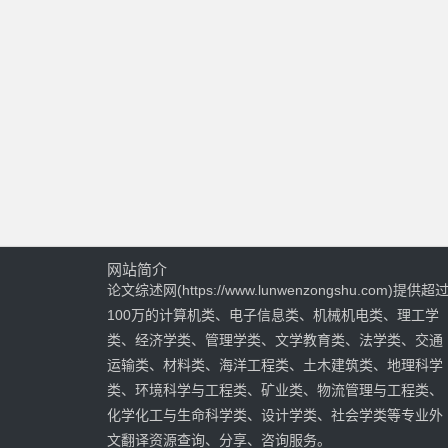
网站简介
论文综述网(https://www.lunwenzongshu.com)提供超
100万的计算机类、电子信息类、机械机电类、理工学
类、经济学类、管理学类、文学教育类、法学类、交通
运输类、材料类、海洋工程类、土木建筑类、地理科学
类、环境科学与工程类、矿业类、物流管理与工程类、
化学化工与生命科学类、设计学类、社会学类等专业外
文翻译资源查询、分享、咨询服务。