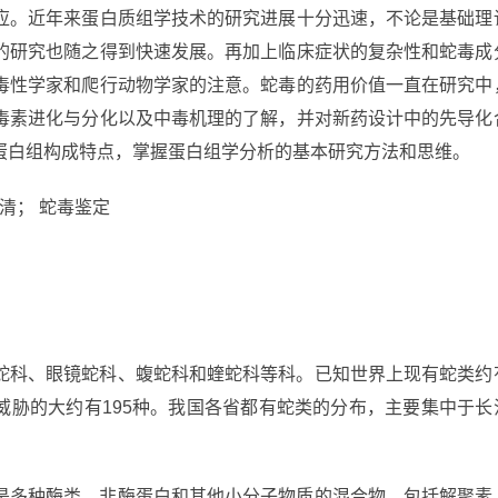
应。近年来蛋白质组学技术的研究进展十分迅速，不论是基础理
的研究也随之得到快速发展。再加上临床症状的复杂性和蛇毒成
毒性学家和爬行动物学家的注意。蛇毒的药用价值一直在研究中
毒素进化与分化以及中毒机理的了解，并对新药设计中的先导化
蛋白组构成特点，掌握蛋白组学分析的基本研究方法和思维。
清； 蛇毒鉴定
蛇科、眼镜蛇科、蝮蛇科和蝰蛇科等科。已知世界上现有蛇类约
命威胁的大约有195种。我国各省都有蛇类的分布，主要集中于长
是多种酶类、非酶蛋白和其他小分子物质的混合物，包括解聚素