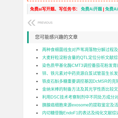
免费ai写开题、写任务书：
免费Ai开题
|
免费A
PREVIOUS
您可能感兴趣的文章
两种食细菌线虫对芦苇凋落物分解过程及
大麦籽粒淀粉含量的QTL定位分析文献综
染色质甲基化酶CMT3调控番茄花粉发
锌、铁元素对中药资源白芨试管苗生长发
铁皮石斛多糖重要调控基因DcMSR的
金纳米棒的制备方法及其光学性质比较文
利用DSC技术考察制剂中不同处方成分
胰腺癌细胞来源exosome的提取鉴定及
内切糖苷酶EndoF1的表达及纯化文献综