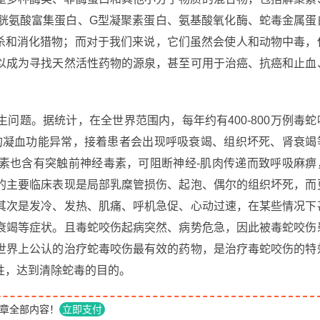
半胱氨酸富集蛋白、G型凝聚素蛋白、氨基酸氧化酶、蛇毒金属蛋
捕杀和消化猎物；而对于我们来说，它们虽然会使人和动物中毒，
以成为寻找天然活性药物的源泉，甚至可用于治癌、抗癌和止血
问题。据统计，在全世界范围内，每年约有400-800万例毒蛇
显的凝血功能异常，接着患者会出现呼吸衰竭、组织坏死、肾衰竭
素也含有突触前神经毒素，可阻断神经-肌肉传递而致呼吸麻痹
的主要临床表现是局部乳糜管损伤、起泡、偶尔的组织坏死，而
其次是发冷、发热、肌痛、呼机急促、心动过速，在某些情况下
衰竭等症状。且毒蛇咬伤起病突然、病势危急，因此被毒蛇咬伤
世界上公认的治疗蛇毒咬伤最有效的药物，是治疗毒蛇咬伤的特
性，达到清除蛇毒的目的。
章全部内容！
立即支付