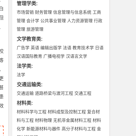
管理学类
:
白
市场营销
财务管理
信息管理与信息系统
工商
但
管理
会计学
公共事业管理
人力资源管理
行政
、
管理
旅游管理
文学教育类
:
广告学
英语
编辑出版学
法语
教育技术学
日语
咬
汉语国际教育
广播电视学
汉语言文学
等
法学类
:
，
法学
更
交通运输类
:
甚
交通运输
道路桥梁与渡河工程
交通工程
患
材料类
:
效
材料科学与工程
材料成型及控制工程
复合材
料与工程
材料物理
无机非金属材料工程
材料
化学
新能源材料与器件
高分子材料与工程
金