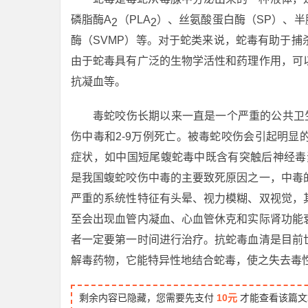
磷脂酶A
（PLA
）、丝氨酸蛋白酶（SP）、
2
2
酶（SVMP）等。对于蛇类来说，蛇毒有助于
由于蛇毒具有广泛的生物学活性和药理作用，可
抗凝血等。
毒蛇咬伤长期以来一直是一个严重的公共卫生
伤中毒和2-9万例死亡。被毒蛇咬伤会引起明
症状，如中国短尾蝮蛇毒中既含有突触后神经毒
是我国蝮蛇咬伤中毒的主要致死原因之一，中毒
严重的系统性特征有头晕、视力模糊、双视觉，
至会出现血管内凝血、心血管休克和实际肾功能
者一定要第一时间进行治疗。抗蛇毒血清是目前
解毒药物，它能特异性地结合蛇毒，使之失去毒
剩余内容已隐藏，您需要先支付
10元
才能查看该篇文