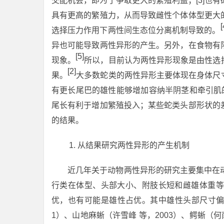
交配机会，即为了争取更大的繁殖利益；[3]也
具有更高的繁殖力，从而导致雌性个体体型更大
[
选择压力作用下两性间生态位分离机制导致的。
异也可能导致两性异形的产生。另外，在食物有
[5]
现象。
所以，目前认为两性异形现象是由性选
[2]
果。
大多数蛇类的两性异形主要体现在身体尺
有更长尾巴的雄性能够增加容纳半阴茎和牵引肌
尾长有利于增加繁殖投入；某些蛇类头部形状的
的结果。
从结果研究两性异形的产生机制
近几年关于动物两性异形的研究主要集中在
行类在体型、头部大小、附肢长短和雌雄体重等
优，也有可能是雄性占优。其中雄性头部尺寸偏
1）、山地麻蜥（许雪峰 等，2003）、鳄蜥（何南