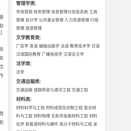
管理学类
:
市场营销
财务管理
信息管理与信息系统
工商
源
管理
会计学
公共事业管理
人力资源管理
行政
和
管理
旅游管理
1]
文学教育类
:
广告学
英语
编辑出版学
法语
教育技术学
日语
异
汉语国际教育
广播电视学
汉语言文学
关
法学类
:
优
法学
作
交通运输类
:
交通运输
道路桥梁与渡河工程
交通工程
材料类
:
材料科学与工程
材料成型及控制工程
复合材
群
料与工程
材料物理
无机非金属材料工程
材料
和
化学
新能源材料与器件
高分子材料与工程
金