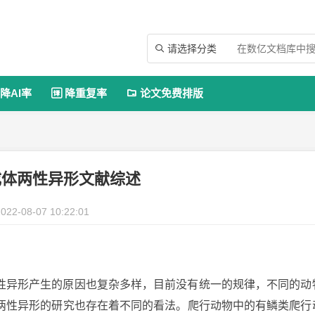
请选择分类

降AI率
降重复率
论文免费排版


成体两性异形文献综述
022-08-07 10:22:01
性异形产生的原因也复杂多样，目前没有统一的规律，不同的动
两性异形的研究也存在着不同的看法。爬行动物中的有鳞类爬行