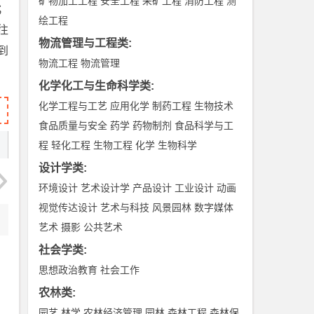
矿物加工工程
安全工程
采矿工程
消防工程
测
等；
绘工程
往
物流管理与工程类
:
到
物流工程
物流管理
化学化工与生命科学类
:
化学工程与工艺
应用化学
制药工程
生物技术
食品质量与安全
药学
药物制剂
食品科学与工
程
轻化工程
生物工程
化学
生物科学
设计学类
:
环境设计
艺术设计学
产品设计
工业设计
动画
视觉传达设计
艺术与科技
风景园林
数字媒体
艺术
摄影
公共艺术
社会学类
:
思想政治教育
社会工作
农林类
:
园艺
林学
农林经济管理
园林
森林工程
森林保