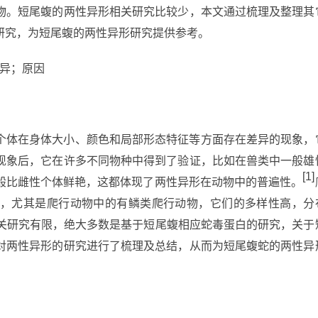
物。短尾蝮的两性异形相关研究比较少，本文通过梳理及整理其
研究，为短尾蝮的两性异形研究提供参考。
差异；原因
个体在身体大小、颜色和局部形态特征等方面存在差异的现象，
现象后，它在许多不同物种中得到了验证，比如在兽类中一般雄
[1]
般比雌性个体鲜艳，这都体现了两性异形在动物中的普遍性。
，尤其是爬行动物中的有鳞类爬行动物，它们的多样性高，分
关研究有限，绝大多数是基于短尾蝮相应蛇毒蛋白的研究，关于
对两性异形的研究进行了梳理及总结，从而为短尾蝮蛇的两性异