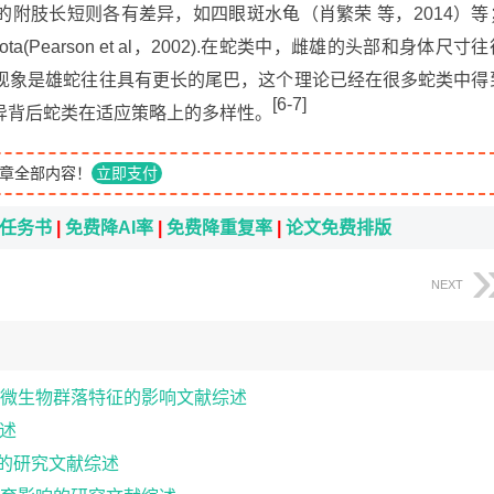
r，2013)；雌雄的附肢长短则各有差异，如四眼斑水龟（肖繁荣 等，2014）
ta(Pearson et al，2002).在蛇类中，雌雄的头部和身体尺寸往
现象是雄蛇往往具有更长的尾巴，这个理论已经在很多蛇类中得
[6-7]
异背后蛇类在适应策略上的多样性。
章全部内容！
立即支付
i任务书
|
免费降AI率
|
免费降重复率
|
论文免费排版
NEXT
微生物群落特征的影响文献综述
述
育的研究文献综述