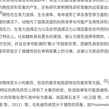
有研究表明在某些动物类群中，体型大的雌性能够繁殖更多的后代
的两性异形现象的产生，还有研究表明两性异形现象的出现是自
4]
两性在生育力选择、生长速率、寿命或死亡率及食性等方面的
限的情况下，动物为了提高资源的利用效率也可能产生两性异形
择压力、生育力选择压力以及自然选择压力以等因素综合作用的
寸特征上。比如雄蛇具有更长的尾部，被认为是性选择导致的，
的空间，并且在争夺配偶的“舞斗”中获取优势，而雌性具有较短
差异则显示了雌雄性别在食物采集上的分离，这被认为是自然选
[5]
动物体型大小的差异、形态的差异和局部特征的差异等方面。
特征的两性异形上得到了大量的检验，检验结果有可能是雌性
大的现象在爬行类中较为普遍，如蓝尾石龙子（杜卫国 等，20
 等，2011）等；也有雌性体型大于雄性的现象，如Psammoba