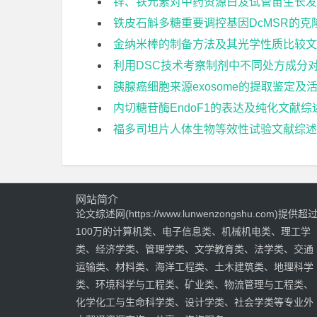
锌、铁元素对中药资源白芨试管苗生长发
铁皮石斛多糖重要调控基因DcMSR的
金纳米棒的制备方法及其光学性质比较文
利用DSC技术考察制剂中不同处方成分
胰腺癌细胞来源exosome的提取鉴定及
内切糖苷酶EndoF1的表达及纯化文献综
福多司坦片人体生物等效性试验文献综述
网站简介
论文综述网(https://www.lunwenzongshu.com)提供超
100万的计算机类、电子信息类、机械机电类、理工学
类、经济学类、管理学类、文学教育类、法学类、交通
运输类、材料类、海洋工程类、土木建筑类、地理科学
类、环境科学与工程类、矿业类、物流管理与工程类、
化学化工与生命科学类、设计学类、社会学类等专业外