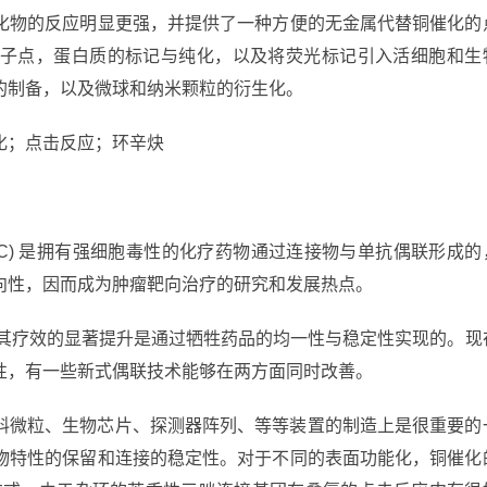
化物的反应明显更强，并提供了一种方便的无金属代替铜催化的
子点，蛋白质的标记与纯化，以及将荧光标记引入活细胞和生
的制备，以及微球和纳米颗粒的衍生化。
化；点击反应；环辛炔
gate (ADC) 是拥有强细胞毒性的化疗药物通过连接物与单抗偶联形成的
向性，因而成为肿瘤靶向治疗的研究和发展热点。
。其疗效的显著提升是通过牺牲药品的均一性与稳定性实现的。现
性，有一些新式偶联技术能够在两方面同时改善。
料微粒、生物芯片、探测器阵列、等等装置的制造上是很重要的
物特性的保留和连接的稳定性。对于不同的表面功能化，铜催化