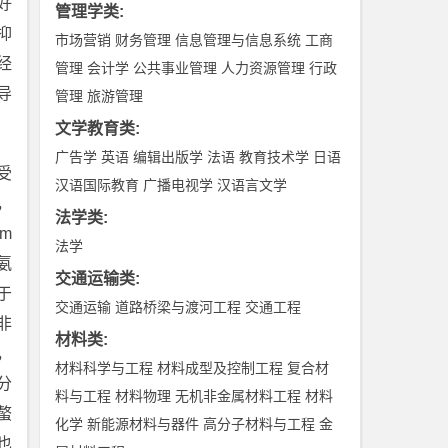
好
管理学类
:
抑
市场营销
财务管理
信息管理与信息系统
工商
经
管理
会计学
公共事业管理
人力资源管理
行政
导
管理
旅游管理
文学教育类
:
广告学
英语
编辑出版学
法语
教育技术学
日语
受
汉语国际教育
广播电视学
汉语言文学
，
法学类
:
m
法学
氨
交通运输类
:
于
交通运输
道路桥梁与渡河工程
交通工程
非
材料类
:
，
材料科学与工程
材料成型及控制工程
复合材
分
料与工程
材料物理
无机非金属材料工程
材料
螯
化学
新能源材料与器件
高分子材料与工程
金
也