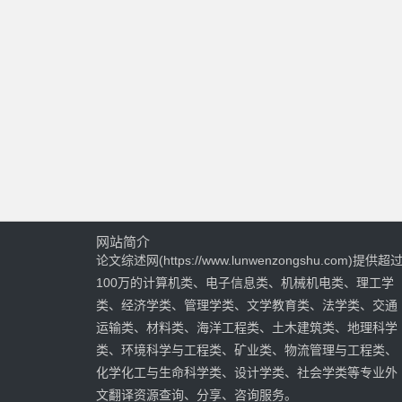
网站简介
论文综述网(https://www.lunwenzongshu.com)提供超
100万的计算机类、电子信息类、机械机电类、理工学
类、经济学类、管理学类、文学教育类、法学类、交通
运输类、材料类、海洋工程类、土木建筑类、地理科学
类、环境科学与工程类、矿业类、物流管理与工程类、
化学化工与生命科学类、设计学类、社会学类等专业外
文翻译资源查询、分享、咨询服务。