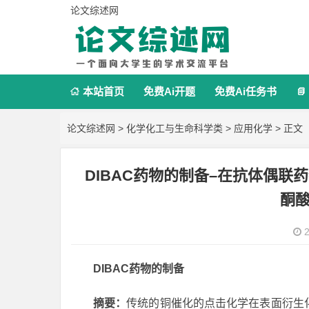
论文综述网
本站首页
免费Ai开题
免费Ai任务书


论文综述网
>
化学化工与生命科学类
>
应用化学
> 正文
DIBAC药物的制备–在抗体偶
酮
2
DIBAC药物的制备
摘要：
传统的铜催化的点击化学在表面衍生