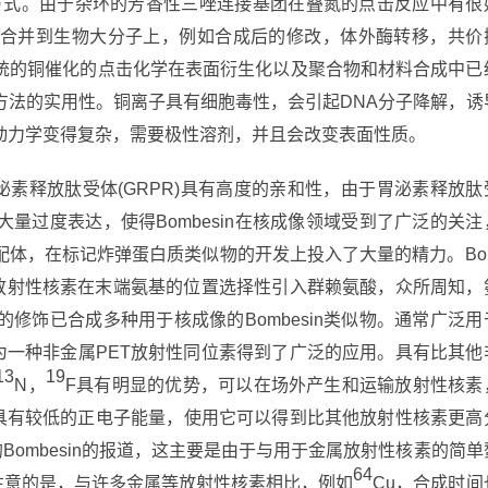
的方式。由于杂环的芳香性三唑连接基团在叠氮的点击反应中有很
合并到生物大分子上，例如合成后的修改，体外酶转移，共价
统的铜催化的点击化学在表面衍生化以及聚合物和材料合成中已
方法的实用性。铜离子具有细胞毒性，会引起DNA分子降解，诱
动力学变得复杂，需要极性溶剂，并且会改变表面性质。
与胃泌素释放肽受体(GRPR)具有高度的亲和性，由于胃泌素释放肽
量过度表达，使得Bombesin在核成像领域受到了广泛的关注
配体，在标记炸弹蛋白质类似物的开发上投入了大量的精力。Bo
被修饰，使得放射性核素在末端氨基的位置选择性引入群赖氨酸，众所周知，
修饰已合成多种用于核成像的Bombesin类似物。通常广泛用
为一种非金属PET放射性同位素得到了广泛的应用。具有比其他
13
19
N，
F具有明显的优势，可以在场外产生和运输放射性核素
具有较低的正电子能量，使用它可以得到比其他放射性核素更高
的Bombesin的报道，这主要是由于与用于金属放射性核素的简单
64
注意的是，与许多金属等放射性核素相比，例如
Cu，合成时间