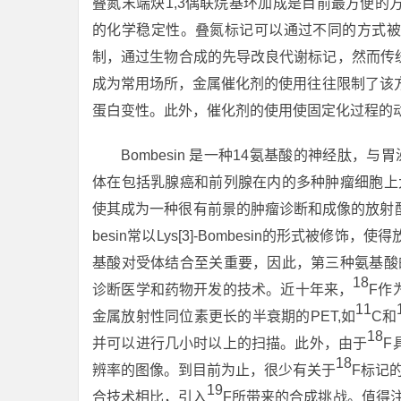
叠氮末端炔1,3偶联烷基环加成是目前最方便
的化学稳定性。叠氮标记可以通过不同的方式被
制，通过生物合成的先导改良代谢标记，然而传
成为常用场所，金属催化剂的使用往往限制了该
蛋白变性。此外，催化剂的使用使固定化过程的
Bombesin 是一种14氨基酸的神经肽，
体在包括乳腺癌和前列腺在内的多种肿瘤细胞上大
使其成为一种很有前景的肿瘤诊断和成像的放射
besin常以Lys[3]-Bombesin的形式
基酸对受体结合至关重要，因此，第三种氨基酸的
18
诊断医学和药物开发的技术。近十年来，
F作
11
金属放射性同位素更长的半衰期的PET,如
C和
18
并可以进行几小时以上的扫描。此外，由于
F
18
辨率的图像。到目前为止，很少有关于
F标记
19
合技术相比，引入
F所带来的合成挑战。值得