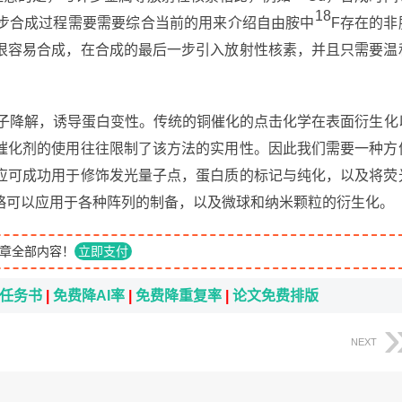
18
步合成过程需要需要综合当前的用来介绍自由胺中
F存在的非
很容易合成，在合成的最后一步引入放射性核素，并且只需要温
分子降解，诱导蛋白变性。传统的铜催化的点击化学在表面衍生化
催化剂的使用往往限制了该方法的实用性。因此我们需要一种方
应可成功用于修饰发光量子点，蛋白质的标记与纯化，以及将荧
略可以应用于各种阵列的制备，以及微球和纳米颗粒的衍生化。
章全部内容！
立即支付
i任务书
|
免费降AI率
|
免费降重复率
|
论文免费排版
NEXT