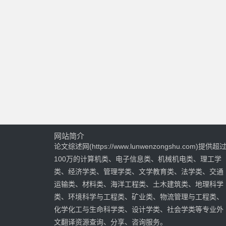
网站简介
论文综述网(https://www.lunwenzongshu.com)提供超
100万的计算机类、电子信息类、机械机电类、理工学
类、经济学类、管理学类、文学教育类、法学类、交通
运输类、材料类、海洋工程类、土木建筑类、地理科学
类、环境科学与工程类、矿业类、物流管理与工程类、
化学化工与生命科学类、设计学类、社会学类等专业外
文翻译资源查询、分享、咨询服务。