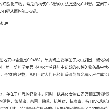
的磺酰化产物。常见的构筑C-S键的方法是活化C-H键。查阅了
-H键从而构筑C-S键。
基机理
地壳中含量是0.048%。单质硫主要存在于火山周围，硫化物
材，第一部药学专著《神农本草经》中记载的46种矿物药品中就
铁，奇物”的记载，说明当时人们已经知道硫能与金属反应生成金
分，存在于广泛的药物中。同时，砜类化合物在农药和医药领域
活性，如杀虫、杀菌、除草、抗肿瘤、抗病毒、抗 HIV-1和抗
生物活性，特别是多杂原子的引入能较好地提高化合物的杀菌