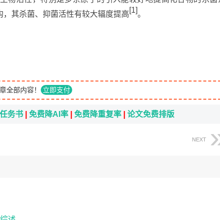
[1]
构，其杀菌、抑菌活性有较大辐度提高
。
章全部内容！
立即支付
i任务书
|
免费降AI率
|
免费降重复率
|
论文免费排版
NEXT
综述