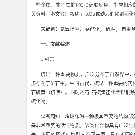
一些金属、非金属催化C-S偶联反应，生成相应
关资料，本文分别叙述了以Cu或碘为催化剂活化C
关键词：
氮氧喹啉； 磺酰化； 硫源； 自由
一、文献综述
1 引言
硫是一种重要物质，广泛分布于自然界中，在
多存在于矿石中。中国古代，硫是一种重要的药
石硫黄（硫磺）。同时还有“石硫黄能化金银铜
硫化物。
众所周知，喹啉作为一种极其重要的结构部
是非常重要的活性物质，该类化合物具有广泛生物
等。不同的砜类结构引入不同基团，具有不同的