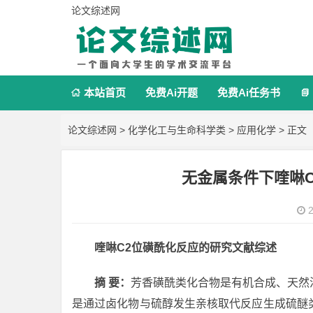
论文综述网
本站首页
免费Ai开题
免费Ai任务书


论文综述网
>
化学化工与生命科学类
>
应用化学
> 正文
无金属条件下喹啉
2
喹啉C2位磺酰化反应的研究文献综述
摘 要：
芳香磺酰类化合物是有机合成、天然
是通过卤化物与硫醇发生亲核取代反应生成硫醚