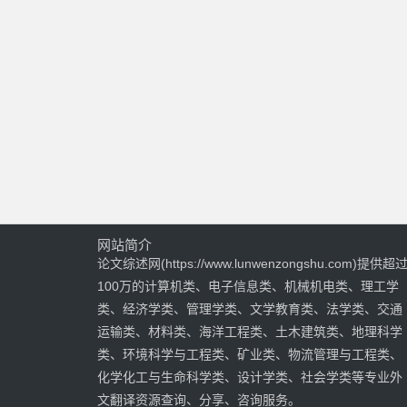
网站简介
论文综述网(https://www.lunwenzongshu.com)提供超
100万的计算机类、电子信息类、机械机电类、理工学
类、经济学类、管理学类、文学教育类、法学类、交通
运输类、材料类、海洋工程类、土木建筑类、地理科学
类、环境科学与工程类、矿业类、物流管理与工程类、
化学化工与生命科学类、设计学类、社会学类等专业外
文翻译资源查询、分享、咨询服务。