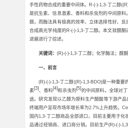
手性药物合成的重要中间体。R-(-)-1,3-丁二醇(
是抗生素、信息激素、香料和杀虫剂的中间原料
题，而酶法具有极高的效率、立体选择性好、反
合成高光学纯度的R-(-)-1,3-丁二醇。本文就醛
进展进行了综述。
关键词：
(R)-(-)-1,3-丁二醇；化学酶法
一、前言
(R)-(-)-1,3-丁二醇((R)-1,3-BDO
[3]
[4]
[5]
素
、香料
和杀虫剂
的中间原料。全球对丁二
途。研究发现以乙醛为原料生产醋酸等下游产品的200
终端用户呈现市场年增长率为2.7%上升趋势。Ce
国内1,3-丁二醇商品全部进口，目前主要用于
品通过经销商、进口商分销。目前生产(R)-(-)