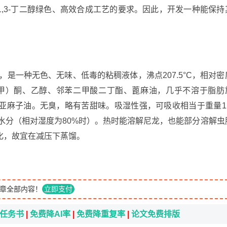
)-1,3-丁二醇绿色、高效合成工艺的要求。因此，开发一种能保持
O)，如图1所示，是一种无色、无味、低毒的粘稠液体，沸点207.5°C，相对密
乙基（甲）酮、乙醇、邻苯二甲酸二丁酯、蓖麻油，几乎不溶于脂肪
亚麻子油。无臭，略有苦甜味。吸湿性强，可吸收相当于重量12
%的水分（相对湿度为80%时）。热时能溶解尼龙，也能部分溶解虫
化，故宜在减压下蒸馏。
章全部内容！
立即支付
i任务书
|
免费降AI率
|
免费降重复率
|
论文免费排版