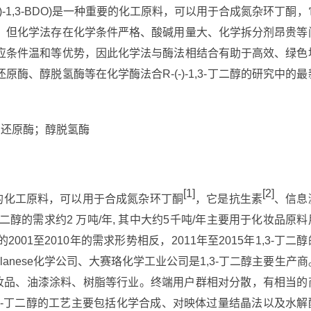
(R)-1,3-BDO)是一种重要的化工原料，可以用于合成氮杂环丁酮，
。但化学法存在化学条件严格、酸碱用量大、化学拆分剂昂贵等
应条件温和等优势，因此化学法与酶法相结合有助于高效、绿色
酮还原酶、醇脱氢酶等在化学酶法合R-(-)-1,3-丁二醇的研究中的最
；醛酮还原酶；醇脱氢酶
[1]
[2]
)是一种重要的化工原料，可以用于合成氮杂环丁酮
，它是抗生素
、信息
醇的需求约2 万吨/年, 其中大约5千吨/年主要用于化妆品原料
1至2010年的需求形势相反，2011年至2015年1,3-丁二醇
lanese化学公司、大赛珞化学工业公司是1,3-丁二醇主要生产商
化妆品、油漆涂料、树脂等行业。终端用户群相对分散，有相当的
-1,3-丁二醇的工艺主要包括化学合成、对映体过量结晶法以及水解