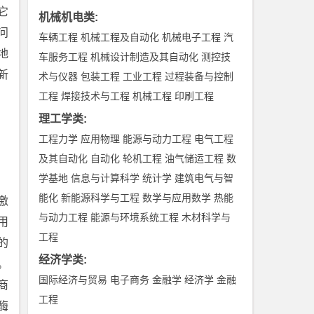
它
机械机电类
:
问
车辆工程
机械工程及自动化
机械电子工程
汽
地
车服务工程
机械设计制造及其自动化
测控技
新
术与仪器
包装工程
工业工程
过程装备与控制
工程
焊接技术与工程
机械工程
印刷工程
理工学类
:
工程力学
应用物理
能源与动力工程
电气工程
及其自动化
自动化
轮机工程
油气储运工程
数
学基地
信息与计算科学
统计学
建筑电气与智
能化
新能源科学与工程
数学与应用数学
热能
激
与动力工程
能源与环境系统工程
木材科学与
用
工程
的
经济学类
:
。
国际经济与贸易
电子商务
金融学
经济学
金融
商
工程
酶