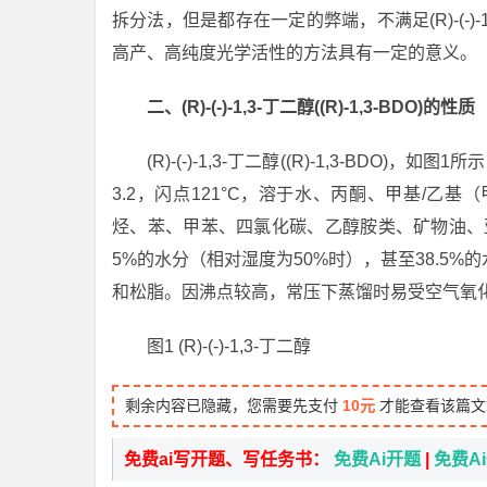
拆分法，但是都存在一定的弊端，不满足(R)-(-
高产、高纯度光学活性的方法具有一定的意义。
二、(R)-(-)-1,3-丁二醇((R)-1,3-BDO)的性质
(R)-(-)-1,3-丁二醇((R)-1,3-BD
3.2，闪点121°C，溶于水、丙酮、甲基/
烃、苯、甲苯、四氯化碳、乙醇胺类、矿物油、
5%的水分（相对湿度为50%时），甚至38.5
和松脂。因沸点较高，常压下蒸馏时易受空气氧
图1 (R)-(-)-1,3-丁二醇
剩余内容已隐藏，您需要先支付
10元
才能查看该篇文
免费ai写开题、写任务书：
免费Ai开题
|
免费A