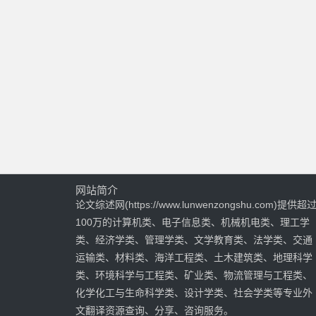
网站简介
论文综述网(https://www.lunwenzongshu.com)提供超
100万的计算机类、电子信息类、机械机电类、理工学
类、经济学类、管理学类、文学教育类、法学类、交通
运输类、材料类、海洋工程类、土木建筑类、地理科学
类、环境科学与工程类、矿业类、物流管理与工程类、
化学化工与生命科学类、设计学类、社会学类等专业外
文翻译资源查询、分享、咨询服务。