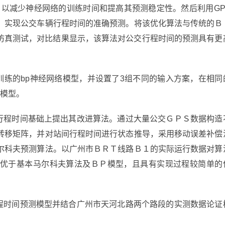
，以减少神经网络的训练时间和提高其预测稳定性。然后利用GP
，实现公交车辆行程时间的准确预测。将该优化算法与传统的Ｂ
别仿真测试，对比结果显示，该算法对公交行程时间的预测具有更
ndx函数训练的bp神经网络模型，并设置了3组不同的输入方案，在相同
波模型。
间行程时间基础上提出其改进算法。通过大量公交ＧＰＳ数据构造
转移矩阵，并对站间行程时间进行状态推导，采用移动误差补偿
尔科夫预测算法。以广州市ＢＲＴ线路Ｂ１的实际运行数据对算
优于基本马尔科夫算法及ＢＰ模型，且具有实现过程较简单的
行程时间预测模型并结合广州市天河北路两个路段的实测数据论证