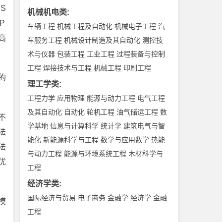
S
机械机电类
:
Ｐ
车辆工程
机械工程及自动化
机械电子工程
汽
高
车服务工程
机械设计制造及其自动化
测控技
术与仪器
包装工程
工业工程
过程装备与控制
工程
焊接技术与工程
机械工程
印刷工程
的
理工学类
:
工程力学
应用物理
能源与动力工程
电气工程
及其自动化
自动化
轮机工程
油气储运工程
数
不
学基地
信息与计算科学
统计学
建筑电气与智
法
能化
新能源科学与工程
数学与应用数学
热能
法
与动力工程
能源与环境系统工程
木材科学与
优
工程
经济学类
:
国际经济与贸易
电子商务
金融学
经济学
金融
模
工程