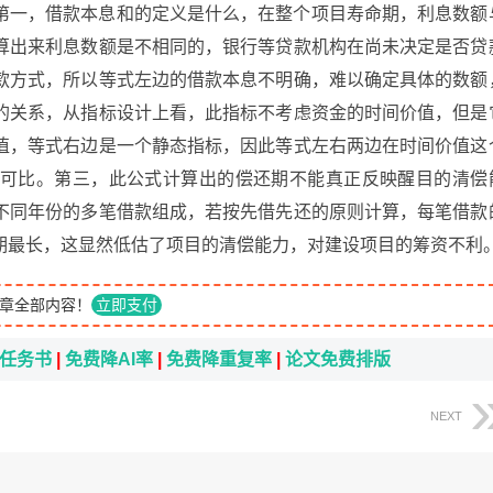
第一，借款本息和的定义是什么，在整个项目寿命期，利息数额
算出来利息数额是不相同的，银行等贷款机构在尚未决定是否贷
款方式，所以等式左边的借款本息不明确，难以确定具体的数额
的关系，从指标设计上看，此指标不考虑资金的时间价值，但是
值，等式右边是一个静态指标，因此等式左右两边在时间价值这
可比。第三，此公式计算出的偿还期不能真正反映醒目的清偿
不同年份的多笔借款组成，若按先借先还的原则计算，每笔借款
期最长，这显然低估了项目的清偿能力，对建设项目的筹资不利
章全部内容！
立即支付
i任务书
|
免费降AI率
|
免费降重复率
|
论文免费排版
NEXT