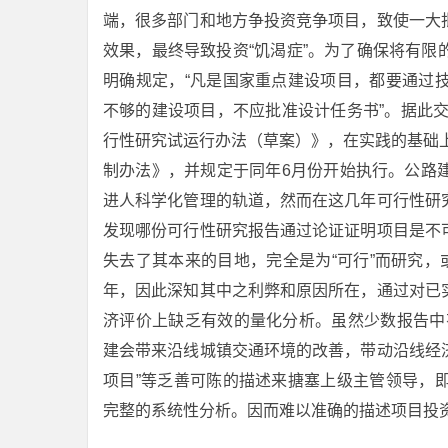
端，很多部门和地方争投资竞争项目，致使一大
效果，最终导致投资“饥渴症”。为了确保将有
明确规定，“凡是国家重点建设项目，都要通过
不够的建设项目，不应批准设计任务书”。据此交
行性研究试运行办法（草案）》，在实践的基础上
制办法》，并规定于同年6月份开始执行。公路
进人科学化管理的轨道，然而在这几年可行性研
发现哪份可行性研究报告通过论证证明项目是不
失去了其本来的目地，完全是为“可行”而研究，
年，因此深知其中之利弊和原因所在，通过对已
济评价上缺乏有效的量化分析。虽然少数报告中
建会带来沿线城镇交通环境的改善，带动沿线经
项目”等乏善可陈的描述来搪塞上级主管领导，
完整的系统性分析。因而难以准确的描述项目投