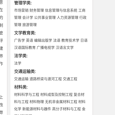
意
管理学类
:
在
市场营销
财务管理
信息管理与信息系统
工商
的
管理
会计学
公共事业管理
人力资源管理
行政
管理
旅游管理
制
管
文学教育类
:
广告学
英语
编辑出版学
法语
教育技术学
日语
评
汉语国际教育
广播电视学
汉语言文学
建
法学类
:
界
法学
作
交通运输类
:
交通运输
道路桥梁与渡河工程
交通工程
材料类
:
材料科学与工程
材料成型及控制工程
复合材
上
料与工程
材料物理
无机非金属材料工程
材料
改
化学
新能源材料与器件
高分子材料与工程
金
弊