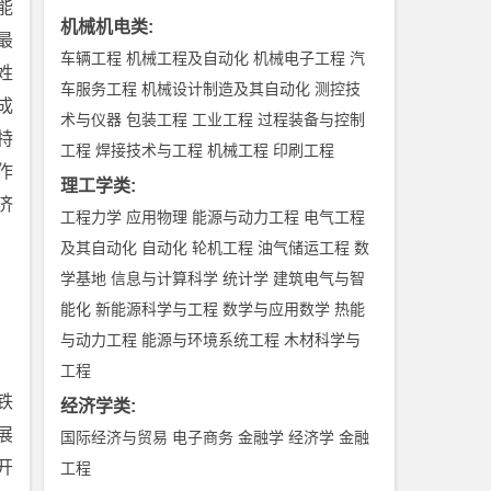
能
机械机电类
:
最
车辆工程
机械工程及自动化
机械电子工程
汽
姓
车服务工程
机械设计制造及其自动化
测控技
成
术与仪器
包装工程
工业工程
过程装备与控制
特
工程
焊接技术与工程
机械工程
印刷工程
作
理工学类
:
济
工程力学
应用物理
能源与动力工程
电气工程
及其自动化
自动化
轮机工程
油气储运工程
数
学基地
信息与计算科学
统计学
建筑电气与智
能化
新能源科学与工程
数学与应用数学
热能
与动力工程
能源与环境系统工程
木材科学与
工程
铁
经济学类
:
展
国际经济与贸易
电子商务
金融学
经济学
金融
开
工程