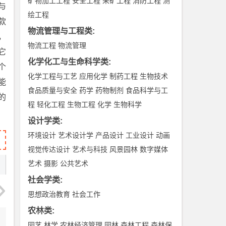
矿物加工工程
安全工程
采矿工程
消防工程
测
与
绘工程
款
物流管理与工程类
:
，
物流工程
物流管理
它
化学化工与生命科学类
:
个
化学工程与工艺
应用化学
制药工程
生物技术
能
食品质量与安全
药学
药物制剂
食品科学与工
的
程
轻化工程
生物工程
化学
生物科学
。
设计学类
:
环境设计
艺术设计学
产品设计
工业设计
动画
视觉传达设计
艺术与科技
风景园林
数字媒体
艺术
摄影
公共艺术
社会学类
:
思想政治教育
社会工作
农林类
:
园艺
林学
农林经济管理
园林
森林工程
森林保