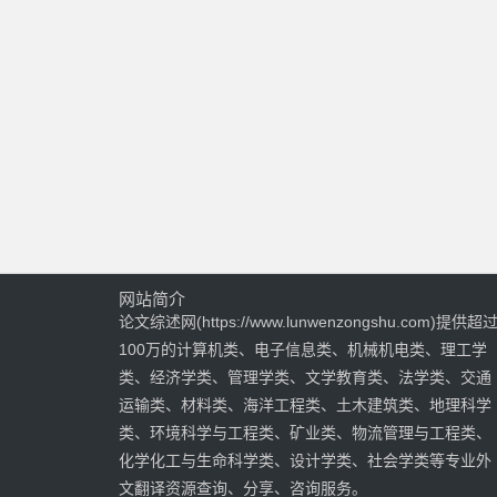
网站简介
论文综述网(https://www.lunwenzongshu.com)提供超
100万的计算机类、电子信息类、机械机电类、理工学
类、经济学类、管理学类、文学教育类、法学类、交通
运输类、材料类、海洋工程类、土木建筑类、地理科学
类、环境科学与工程类、矿业类、物流管理与工程类、
化学化工与生命科学类、设计学类、社会学类等专业外
文翻译资源查询、分享、咨询服务。