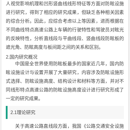
人视觉影响机理和凹形竖曲线线形特征等方面对防眩设施
进行研究，得到了相应的研究成果，但缺乏各种相关因素
的综合分析。因此，应综合考虑以上等因素，进而根据在
不同曲线特点高速公路上车辆的行驶特性和驾驶员对眩光
的反映特性，分析直线段与平曲线段、竖曲线段防眩板的
遮光角、防眩高度与板间距之间的关系和区别。
2.国内研究概况
中国是全世界使用防眩板最多的国家近几年，国内防
眩设施设计与设置开展了大量研究，内容涉及防眩设施形
式选择、防眩设施高度、结构设计和材料等方面，并对不
同线形特点高速公路的防眩设施高度设计进行研究形成了
一定的研究成果。
2.1理论研究
关于高速公路直线段方面，我国《公路交通安全设施