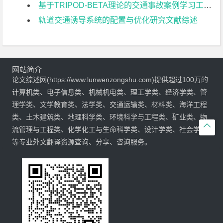
基于TRIPOD-BETA理论的交通事故案例学习工具箱开发文献综述
轨道交通诱导系统的配置与优化研究文献综述
网站简介
论文综述网(https://www.lunwenzongshu.com)提供超过100万的
计算机类、电子信息类、机械机电类、理工学类、经济学类、管
理学类、文学教育类、法学类、交通运输类、材料类、海洋工程
类、土木建筑类、地理科学类、环境科学与工程类、矿业类、物

流管理与工程类、化学化工与生命科学类、设计学类、社会学类
等专业外文翻译资源查询、分享、咨询服务。