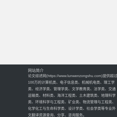
网站简介
论文综述网(https://www.lunwenzongshu.com)提供超
100万的计算机类、电子信息类、机械机电类、理工学
类、经济学类、管理学类、文学教育类、法学类、交通
运输类、材料类、海洋工程类、土木建筑类、地理科学
类、环境科学与工程类、矿业类、物流管理与工程类、
化学化工与生命科学类、设计学类、社会学类等专业外
文翻译资源查询、分享、咨询服务。