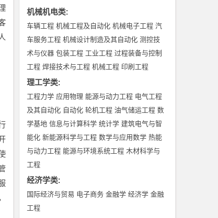
理
机械机电类
:
客
车辆工程
机械工程及自动化
机械电子工程
汽
人
车服务工程
机械设计制造及其自动化
测控技
术与仪器
包装工程
工业工程
过程装备与控制
工程
焊接技术与工程
机械工程
印刷工程
理工学类
:
工程力学
应用物理
能源与动力工程
电气工程
及其自动化
自动化
轮机工程
油气储运工程
数
学基地
信息与计算科学
统计学
建筑电气与智
行
能化
新能源科学与工程
数学与应用数学
热能
开
与动力工程
能源与环境系统工程
木材科学与
使
工程
管
经济学类
:
服
国际经济与贸易
电子商务
金融学
经济学
金融
，
工程