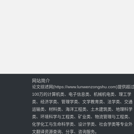
网站简介
论文综述网(https://www.lunwenzongshu.com)提供超
100万的计算机类、电子信息类、机械机电类、理工学
类、经济学类、管理学类、文学教育类、法学类、交通
运输类、材料类、海洋工程类、土木建筑类、地理科学
类、环境科学与工程类、矿业类、物流管理与工程类、
化学化工与生命科学类、设计学类、社会学类等专业外
文翻译资源查询、分享、咨询服务。