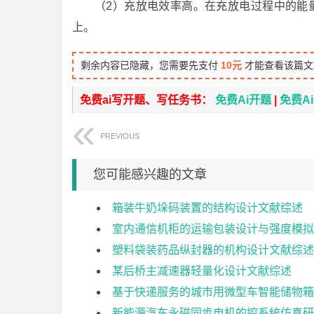
（2）充放电效率高。在充放电过程中的能
上。
剩余内容已隐藏，您需要先支付
10元
才能查看该篇文
免费ai写开题、写任务书：
免费Ai开题
|
免费A
PREVIOUS
您可能感兴趣的文章
箱装牛奶垛码装置的结构设计文献综述
室内通信机柜的运输包装设计与强度模拟
塑料袋装药品纵封器的机构设计文献综述
某后桥主减速器轻量化设计文献综述
基于快递服务的城市用微型车智能储物箱
新能源汽车永磁同步电机的控系统仿真研