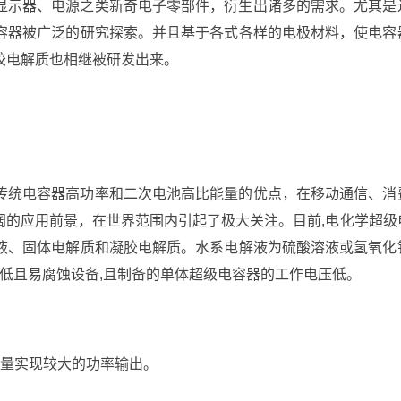
显示器、电源之类新奇电子零部件，衍生出诸多的需求。尤其是
容器被广泛的研究探索。并且基于各式各样的电极材料，使电容
胶电解质也相继被研发出来。
传统电容器高功率和二次电池高比能量的优点，在移动通信、消
阔的应用前景，在世界范围内引起了极大关注。目前,电化学超级
液、固体电解质和凝胶电解质。水系电解液为硫酸溶液或氢氧化
度低且易腐蚀设备,且制备的单体超级电容器的工作电压低。
：
容量实现较大的功率输出。