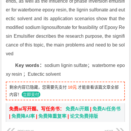
ends, as well as the influence of phase inversion emulsifi
er for waterborne epoxy resin, the lignin sulfonate and eut
ectic solvent and its application scenarios show that the
modified sodium lignosulfonate for feasibility of Epoxy Re
sin Emulsifier describes the research purpose, the signifi
cance of this topic, the main problems and need to be sol
ved
Key words：
sodium lignin sulfate；waterborne epo
xy resin ；Eutectic solvent
剩余内容已隐藏，您需要先支付
10元
才能查看该篇文章全部
内容！
立即支付
免费ai写开题、写任务书：
免费Ai开题
|
免费Ai任务书
|
免费降AI率
|
免费降重复率
|
论文免费排版