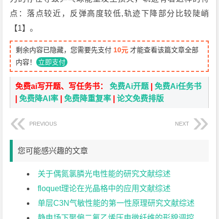
点：落点较近，反弹高度较低,轨迹下降部分比较陡峭
【1】。
剩余内容已隐藏，您需要先支付
10元
才能查看该篇文章全部
内容！
立即支付
免费ai写开题、写任务书：
免费Ai开题
|
免费Ai任务书
|
免费降AI率
|
免费降重复率
|
论文免费排版
PREVIOUS
NEXT
您可能感兴趣的文章
关于偶氮氯膦光电性能的研究文献综述
floquet理论在光晶格中的应用文献综述
单层C3N气敏性能的第一性原理研究文献综述
静电场下聚偏二氟乙烯压电微纤维的形貌调控及晶相诱变规律文献综述