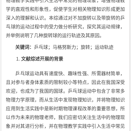
物理教学实践中引入生活中常见的物理现象，增强物理教
学的直观性和形象性，促使学生对相关物理知识形成更加
深入的理解和认识。本综通过对不加旋转以及带旋转的乒
乓球的运动过程中的受力做分析研究，探究其运动规律，
并举例说明了几种旋转球的运行轨迹及其原因。
关键词：
乒乓球；马格努斯力；旋转；运动轨迹
文献综述开展的背景
乒乓球运动具有速度快、趣味性强、所需器材简单，
且对参与者身体素质的限制较小等特点，因此在我国深受
欢迎，也成为了我国的国球。乒乓球运动中包含了非常多
物理力学原理，而从生活中发现物理知识，并将物理知识
应用到生活实践中是新时期物理课程改革的重要思想，所
以作为未来的物理老师，我们应密切关注生活中的物理现
象并对其进行分析，并在物理教学实践中引入生活中常见