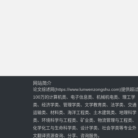
网站简介
论文综述网(https://www.lunwenzongshu.com)提供超
100万的计算机类、电子信息类、机械机电类、理工学
类、经济学类、管理学类、文学教育类、法学类、交通
运输类、材料类、海洋工程类、土木建筑类、地理科学
类、环境科学与工程类、矿业类、物流管理与工程类、
化学化工与生命科学类、设计学类、社会学类等专业外
文翻译资源查询、分享、咨询服务。