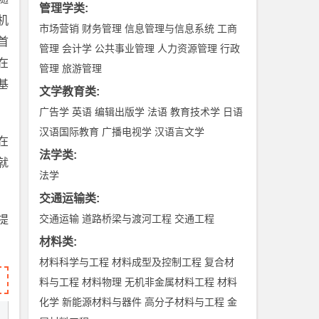
管理学类
:
机
市场营销
财务管理
信息管理与信息系统
工商
首
管理
会计学
公共事业管理
人力资源管理
行政
在
管理
旅游管理
基
文学教育类
:
广告学
英语
编辑出版学
法语
教育技术学
日语
汉语国际教育
广播电视学
汉语言文学
在
法学类
:
就
法学
交通运输类
:
交通运输
道路桥梁与渡河工程
交通工程
提
材料类
:
材料科学与工程
材料成型及控制工程
复合材
料与工程
材料物理
无机非金属材料工程
材料
化学
新能源材料与器件
高分子材料与工程
金