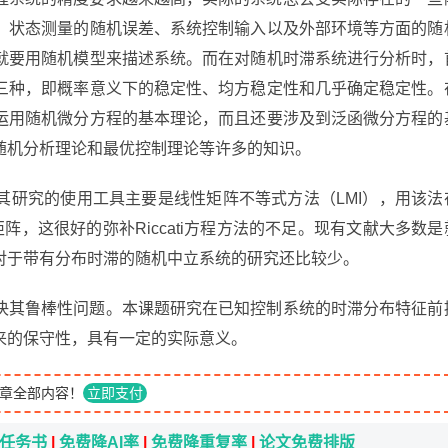
、状态测量的随机误差、系统控制输入以及外部环境等方面的随
就要用随机模型来描述系统。而在对随机时滞系统进行分析时，
三种，即概率意义下的稳定性、均方稳定性和几乎确定稳定性。
运用随机微分方程的基本理论，而且还要涉及到泛函微分方程的
随机分析理论和最优控制理论等许多的知识。
其研究的使用工具主要是线性矩阵不等式方法（LMI），用该法
阵，这很好的弥补Riccati方程方法的不足。现有文献大多数是
对于带有分布时滞的随机中立系统的研究还比较少。
决其鲁棒性问题。本课题研究在已知控制系统的时滞分布特征前
来的保守性，具有一定的实际意义。
章全部内容！
立即支付
i任务书
|
免费降AI率
|
免费降重复率
|
论文免费排版