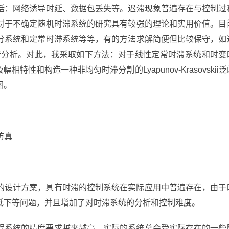
括：网络诱导时延、数据包丢失等。迟滞现象普遍存在与控制过
对于不确定随机时滞系统的研究具有较强的理论和实用价值。目
分系统和定常时滞系统等等，有的方法求解简便但比较保守，如
来进行分析。对此，我采取如下方法：对于线性定常时滞系统和时变
性和构造一种非均匀时滞分割的Lyapunov-Krasovskii泛
图。
B仿真
的设计方案，具有时滞的控制系统在实际应用中普遍存在，由于
低下等问题，并且增加了对时滞系统的分析和控制难度。
程系统的精度要求越来越高，实际的系统总会受实际存在的一些